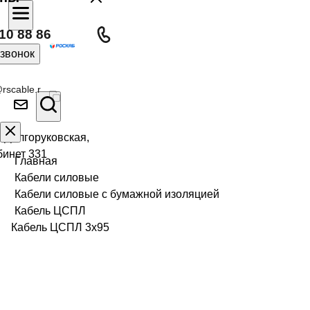
10 88 86
 звонок
rscable.r
л Долгоруковская,
бинет 331
Главная
Кабели силовые
Кабели силовые с бумажной изоляцией
Кабель ЦСПЛ
Кабель ЦСПЛ 3х95