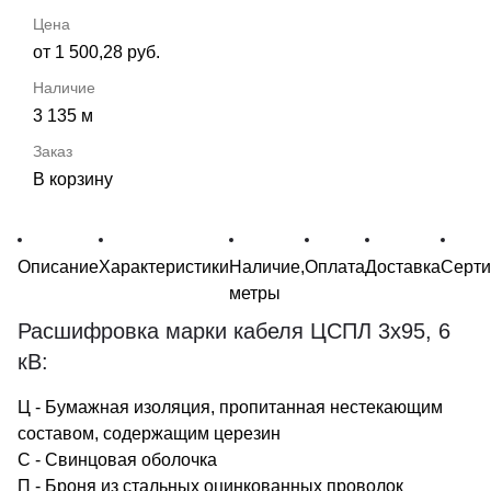
от 1 500,28 руб.
3 135 м
В корзину
Описание
Характеристики
Наличие,
Оплата
Доставка
Серт
метры
Расшифровка марки кабеля ЦСПЛ 3х95, 6
кВ:
Ц - Бумажная изоляция, пропитанная нестекающим
составом, содержащим церезин
С - Свинцовая оболочка
П - Броня из стальных оцинкованных проволок