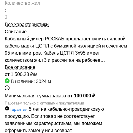
Количество жил
:
3
Все характеристики
Описание
Кабельный дилер РОСКАБ предлагает купить силовой
кабель марки ЦСПЛ с бумажной изоляцией и сечением
95 миллиметров. Кабель ЦСПЛ 3х95 имеет
количеством жил 3 и рассчитан на рабочее
напряжение до 6 киловольт. Качество продукции
Все описание
подтверждено сертификатами производителей и
от 1 500.28 ₽/
м
Госстандарта. Мы гарантируем низкие цены за счет
В наличии: 3024
м
сотрудничества с такими предприятиями, как ОАО
«СЕВКАБЕЛЬ», ОАО «КАМКАБЕЛЬ», ОАО «ЭКЗ».
Минимальная сумма заказа
от 100 000 ₽
Каталог компании насчитывает более 70000
Работаем только с оптовыми покупателями
5 лет на кабельно-проводниковую
Гарантия
маркоразмеров кабельно-проводниковой продукции.
продукцию. Если товар не соответствует
Быстрая доставка кабеля ЦСПЛ 3х95 обеспечивается
заявленным характеристикам, мы поможем
большой сетью собственных складов по всей России.
оформить замену или возврат.
РОСКАБ – ваш надежный партнер!