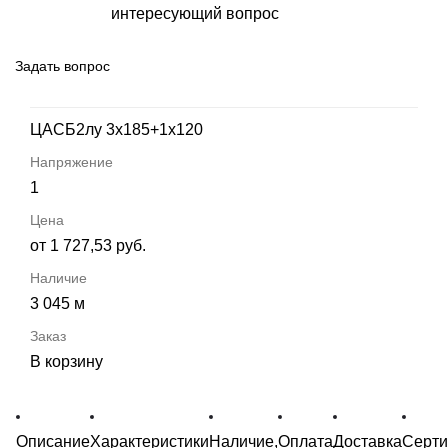
интересующий вопрос
Задать вопрос
ЦАСБ2лу 3х185+1х120
1
от 1 727,53 руб.
3 045 м
В корзину
Описание
Характеристики
Наличие,
Оплата
Доставка
Серт