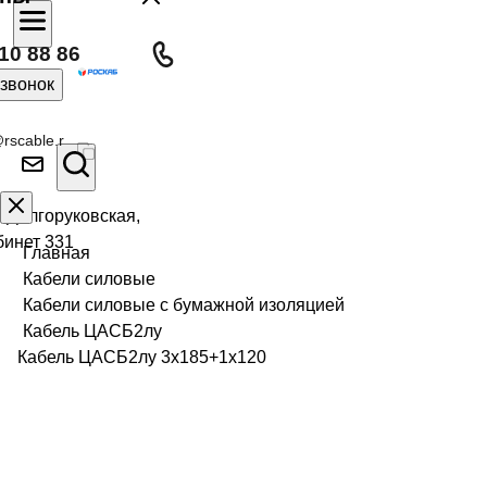
10 88 86
 звонок
rscable.r
л Долгоруковская,
бинет 331
Главная
Кабели силовые
Кабели силовые с бумажной изоляцией
Кабель ЦАСБ2лу
Кабель ЦАСБ2лу 3х185+1х120