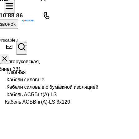
10 88 86
 звонок
rscable.r
л Долгоруковская,
бинет 331
Главная
Кабели силовые
Кабели силовые с бумажной изоляцией
Кабель АСБВнг(А)-LS
Кабель АСБВнг(А)-LS 3х120