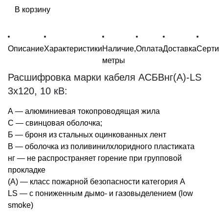
В корзину
Описание
Характеристики
Наличие,
Оплата
Доставка
Серт
метры
Расшифровка марки кабеля АСБВнг(А)-LS
3х120, 10 кВ:
А — алюминиевая токопроводящая жила
С — свинцовая оболочка;
Б — броня из стальных оцинкованных лент
В — оболочка из поливинилхлоридного пластиката
нг — не распространяет горение при групповой
прокладке
(А) — класс пожарной безопасности категория A
LS — с пониженным дымо- и газовыделением (low
smoke)