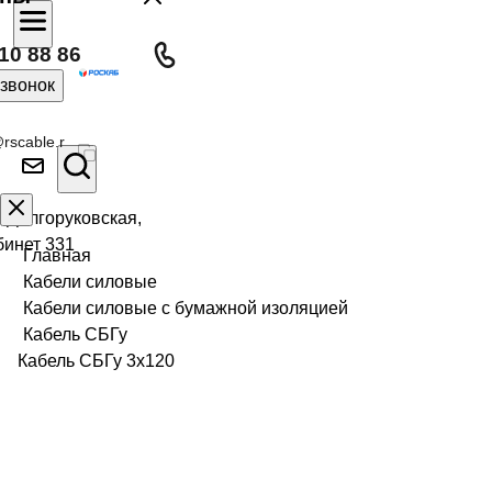
10 88 86
 звонок
rscable.r
л Долгоруковская,
бинет 331
Главная
Кабели силовые
Кабели силовые с бумажной изоляцией
Кабель СБГу
Кабель СБГу 3х120