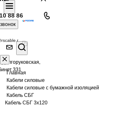
10 88 86
 звонок
rscable.r
л Долгоруковская,
бинет 331
Главная
Кабели силовые
Кабели силовые с бумажной изоляцией
Кабель СБГ
Кабель СБГ 3х120