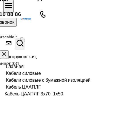
10 88 86
 звонок
rscable.r
л Долгоруковская,
бинет 331
Главная
Кабели силовые
Кабели силовые с бумажной изоляцией
Кабель ЦААПЛГ
Кабель ЦААПЛГ 3х70+1х50