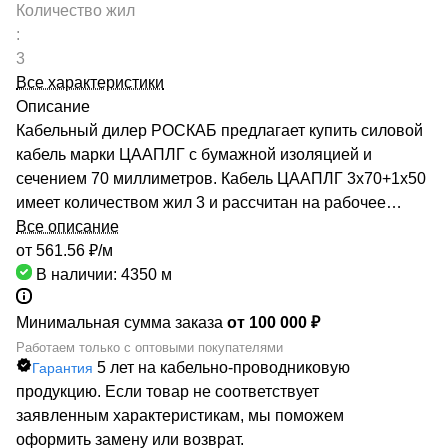
Количество жил
:
3
Все характеристики
Описание
Кабельный дилер РОСКАБ предлагает купить силовой
кабель марки ЦААПЛГ с бумажной изоляцией и
сечением 70 миллиметров. Кабель ЦААПЛГ 3х70+1х50
имеет количеством жил 3 и рассчитан на рабочее
напряжение до 1 киловольт. Качество продукции
Все описание
подтверждено сертификатами производителей и
от 561.56 ₽/
м
Госстандарта. Мы гарантируем низкие цены за счет
В наличии: 4350
м
сотрудничества с такими предприятиями, как ОАО
«СЕВКАБЕЛЬ», ОАО «КАМКАБЕЛЬ», ОАО «ЭКЗ».
Минимальная сумма заказа
от 100 000 ₽
Каталог компании насчитывает более 70000
Работаем только с оптовыми покупателями
5 лет на кабельно-проводниковую
Гарантия
маркоразмеров кабельно-проводниковой продукции.
продукцию. Если товар не соответствует
Быстрая доставка кабеля ЦААПЛГ 3х70+1х50
заявленным характеристикам, мы поможем
обеспечивается большой сетью собственных складов
оформить замену или возврат.
по всей России. РОСКАБ – ваш надежный партнер!