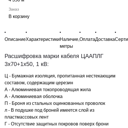
В корзину
Описание
Характеристики
Наличие,
Оплата
Доставка
Серт
метры
Расшифровка марки кабеля ЦААПЛГ
3х70+1х50, 1 кВ:
Ц - Бумажная изоляция, пропитанная нестекающим
составом, содержащим церезин
А - Алюминиевая токопроводящая жила
А - Алюминиевая оболочка
П - Броня из стальных оцинкованных проволок
л - В подушке под броней имеется слой из
пластмассовых лент
Г - Отсутствие защитных покровов поверх брони