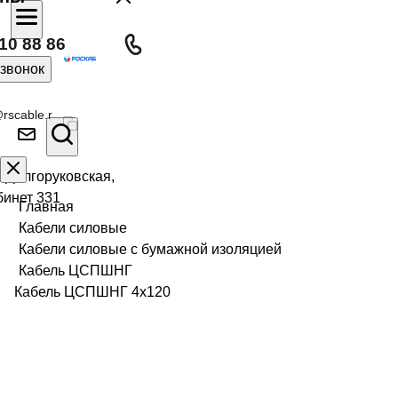
10 88 86
 звонок
rscable.r
л Долгоруковская,
бинет 331
Главная
Кабели силовые
Кабели силовые с бумажной изоляцией
Кабель ЦСПШНГ
Кабель ЦСПШНГ 4х120