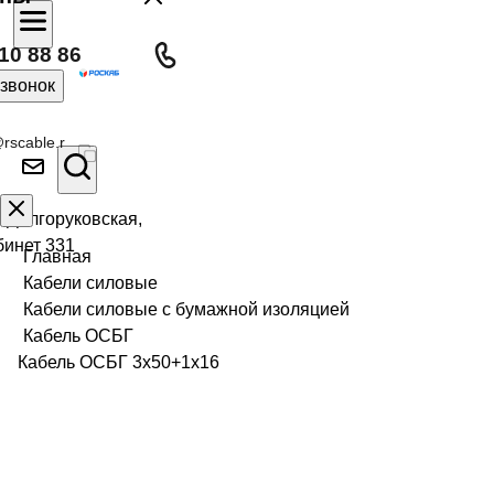
10 88 86
 звонок
rscable.r
л Долгоруковская,
бинет 331
Главная
Кабели силовые
Кабели силовые с бумажной изоляцией
Кабель ОСБГ
Кабель ОСБГ 3х50+1х16