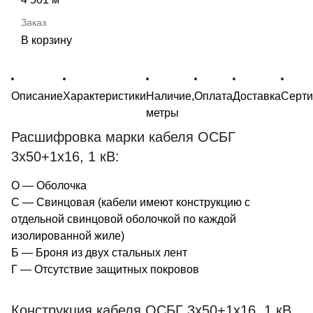
В корзину
Описание
Характеристики
Наличие,
Оплата
Доставка
Серт
метры
Расшифровка марки кабеля ОСБГ
3х50+1х16, 1 кВ:
О — Оболочка
С — Свинцовая (кабели имеют конструкцию с
отдельной свинцовой оболочкой по каждой
изолированной жиле)
Б — Броня из двух стальных лент
Г — Отсутствие защитных покровов
Конструкция кабеля ОСБГ 3х50+1х16, 1 кВ