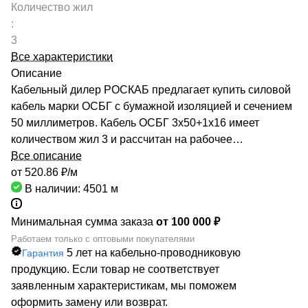
Количество жил
:
3
Все характеристики
Описание
Кабельный дилер РОСКАБ предлагает купить силовой
кабель марки ОСБГ с бумажной изоляцией и сечением
50 миллиметров. Кабель ОСБГ 3х50+1х16 имеет
количеством жил 3 и рассчитан на рабочее
напряжение до 1 киловольт. Качество продукции
Все описание
подтверждено сертификатами производителей и
от 520.86 ₽/
м
Госстандарта. Мы гарантируем низкие цены за счет
В наличии: 4501
м
сотрудничества с такими предприятиями, как ОАО
«СЕВКАБЕЛЬ», ОАО «КАМКАБЕЛЬ», ОАО «ЭКЗ».
Минимальная сумма заказа
от 100 000 ₽
Каталог компании насчитывает более 70000
Работаем только с оптовыми покупателями
5 лет на кабельно-проводниковую
Гарантия
маркоразмеров кабельно-проводниковой продукции.
продукцию. Если товар не соответствует
Быстрая доставка кабеля ОСБГ 3х50+1х16
заявленным характеристикам, мы поможем
обеспечивается большой сетью собственных складов
оформить замену или возврат.
по всей России. РОСКАБ – ваш надежный партнер!