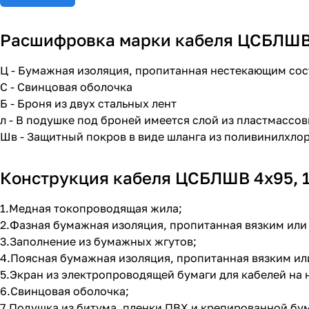
Расшифровка марки кабеля ЦСБЛШВ 4
Ц - Бумажная изоляция, пропитанная нестекающим со
С - Свинцовая оболочка
Б - Броня из двух стальных лент
л - В подушке под броней имеется слой из пластмассов
Шв - Защитный покров в виде шланга из поливинилхло
Конструкция кабеля ЦСБЛШВ 4х95, 1
1.Медная токопроводящая жила;
2.Фазная бумажная изоляция, пропитанная вязким ил
3.Заполнение из бумажных жгутов;
4.Поясная бумажная изоляция, пропитанная вязким и
5.Экран из электропроводящей бумаги для кабелей на н
6.Свинцовая оболочка;
7.Подушка из битума, пленки ПВХ и крепированной бум