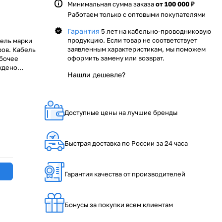
Минимальная сумма заказа
от 100 000 ₽
Работаем только с оптовыми покупателями
Гарантия
5 лет на кабельно-проводниковую
продукцию. Если товар не соответствует
ель марки
заявленным характеристикам, мы поможем
ов. Кабель
оформить замену или возврат.
абочее
ждено
Нашли дешевле?
нтируем
ями, как ОАО
компании
одниковой
ечивается
Доступные цены на лучшие бренды
КАБ – ваш
Быстрая доставка по России за 24 часа
Гарантия качества от производителей
Бонусы за покупки всем клиентам