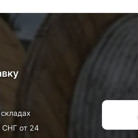
авку
 складах
 СНГ от 24