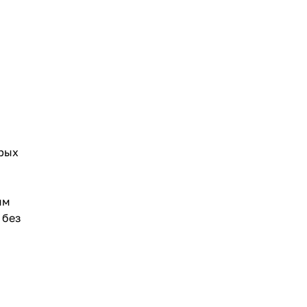
рых
ым
 без