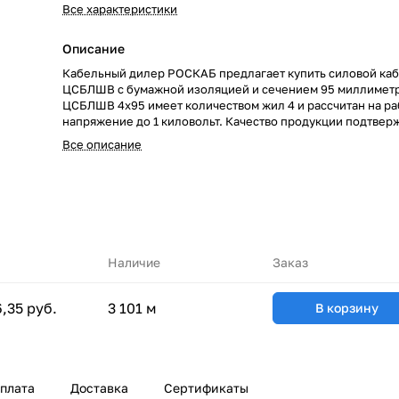
Все характеристики
Описание
Кабельный дилер РОСКАБ предлагает купить силовой каб
ЦСБЛШВ с бумажной изоляцией и сечением 95 миллиметр
ЦСБЛШВ 4х95 имеет количеством жил 4 и рассчитан на р
напряжение до 1 киловольт. Качество продукции подтвер
сертификатами производителей и Госстандарта. Мы гара
Все описание
низкие цены за счет сотрудничества с такими предприяти
«СЕВКАБЕЛЬ», ОАО «КАМКАБЕЛЬ», ОАО «ЭКЗ». Каталог 
насчитывает более 70000 маркоразмеров кабельно-пров
продукции. Быстрая доставка кабеля ЦСБЛШВ 4х95 обесп
большой сетью собственных складов по всей России. РОС
надежный партнер!
Наличие
Заказ
6,35 руб.
3 101 м
В корзину
плата
Доставка
Сертификаты