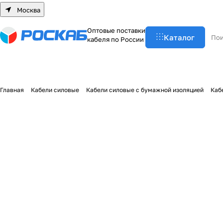
Москва
О
п
т
о
в
ы
е
п
о
с
т
а
в
к
и
Каталог
к
а
б
е
л
я
п
о
Р
о
с
с
и
и
Главная
Кабели силовые
Кабели силовые с бумажной изоляцией
Каб