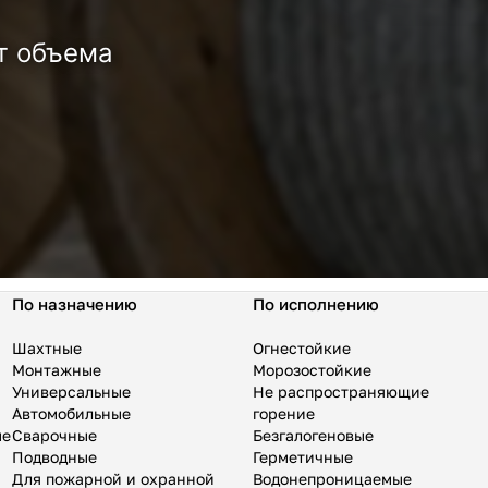
т объема
По назначению
По исполнению
Шахтные
Огнестойкие
Монтажные
Морозостойкие
Универсальные
Не распространяющие
Автомобильные
горение
ые
Сварочные
Безгалогеновые
Подводные
Герметичные
Для пожарной и охранной
Водонепроницаемые