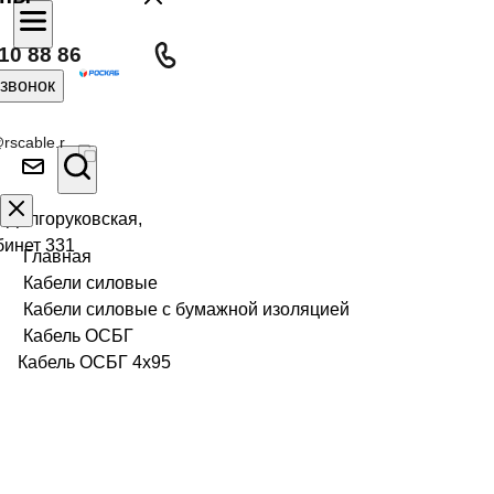
10 88 86
 звонок
rscable.r
л Долгоруковская,
бинет 331
Главная
Кабели силовые
Кабели силовые с бумажной изоляцией
Кабель ОСБГ
Кабель ОСБГ 4х95