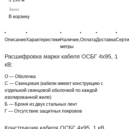
В корзину
Описание
Характеристики
Наличие,
Оплата
Доставка
Серт
метры
Расшифровка марки кабеля ОСБГ 4х95, 1
кВ:
О — Оболочка
С — Свинцовая (кабели имеют конструкцию с
отдельной свинцовой оболочкой по каждой
изолированной жиле)
Б — Броня из двух стальных лент
Г — Отсутствие защитных покровов
Конструкция кабеля ОСБГ 4х95, 1 кВ