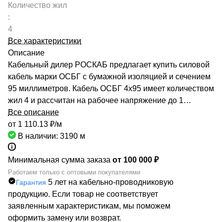
Количество жил
:
4
Все характеристики
Описание
Кабельный дилер РОСКАБ предлагает купить силовой
кабель марки ОСБГ с бумажной изоляцией и сечением
95 миллиметров. Кабель ОСБГ 4х95 имеет количеством
жил 4 и рассчитан на рабочее напряжение до 1
киловольт. Качество продукции подтверждено
Все описание
сертификатами производителей и Госстандарта. Мы
от 1 110.13 ₽/
м
гарантируем низкие цены за счет сотрудничества с
В наличии: 3190
м
такими предприятиями, как ОАО «СЕВКАБЕЛЬ», ОАО
«КАМКАБЕЛЬ», ОАО «ЭКЗ». Каталог компании
Минимальная сумма заказа
от 100 000 ₽
насчитывает более 70000 маркоразмеров кабельно-
Работаем только с оптовыми покупателями
5 лет на кабельно-проводниковую
Гарантия
проводниковой продукции. Быстрая доставка кабеля
продукцию. Если товар не соответствует
ОСБГ 4х95 обеспечивается большой сетью
заявленным характеристикам, мы поможем
собственных складов по всей России. РОСКАБ – ваш
оформить замену или возврат.
надежный партнер!