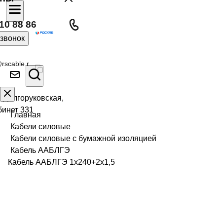
10 88 86
 звонок
rscable.r
л Долгоруковская,
бинет 331
Главная
Кабели силовые
Кабели силовые с бумажной изоляцией
Кабель ААБЛГЭ
Кабель ААБЛГЭ 1х240+2х1,5