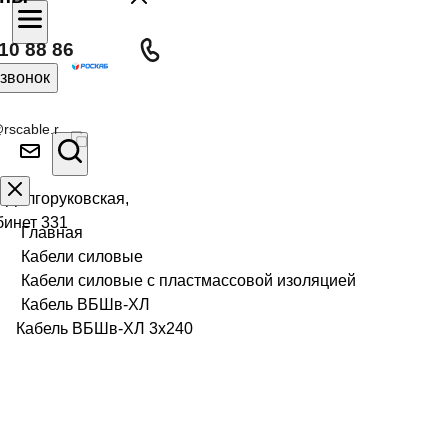
10 88 86
 звонок
rscable.r
л Долгоруковская,
бинет 331
Главная
Кабели силовые
Кабели силовые с пластмассовой изоляцией
Кабель ВБШв-ХЛ
Кабель ВБШв-ХЛ 3х240