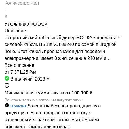
Количество жил
:
3
Все характеристики
Описание
Всероссийский кабельный дилер РОСКАБ предлагает
силовой кабель ВБШв-ХЛ 3х240 по самой выгодной
цене. Этот кабель предназначен для передачи
электроэнергии, имеет 3 жил, сечение 240 мм и
предельное допустимое напряжение 1 кВ. Он имеет
Все описание
сертификаты качества от производителей, а также
от 7 371.25 ₽/
м
сертификат соответствия Госстандарта. Это является
В наличии: 2023
м
гарантом надежности и долгой эксплуатации. Мы
готовы предоставить вам любой необходимый объем
Минимальная сумма заказа
от 100 000 ₽
кабеля ВБШв-ХЛ 3х240 с быстрой доставкой по всей
Работаем только с оптовыми покупателями
5 лет на кабельно-проводниковую
Гарантия
России. Наши склады расположены по всей стране, а
продукцию. Если товар не соответствует
сотрудничество с крупными предприятиями кабельной
заявленным характеристикам, мы поможем
отрасли обеспечивает скорость логистики и
оформить замену или возврат.
ассортимент продукции. Номенклатура каталога