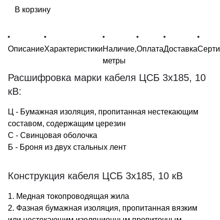
В корзину
Описание
Характеристики
Наличие,
Оплата
Доставка
Серт
метры
Расшифровка марки кабеля ЦСБ 3х185, 10
кВ:
Ц - Бумажная изоляция, пропитанная нестекающим
составом, содержащим церезин
С - Свинцовая оболочка
Б - Броня из двух стальных лент
Конструкция кабеля ЦСБ 3х185, 10 кВ
1. Медная токопроводящая жила
2. Фазная бумажная изоляция, пропитанная вязким
или нестекающим изоляционным пропиточным