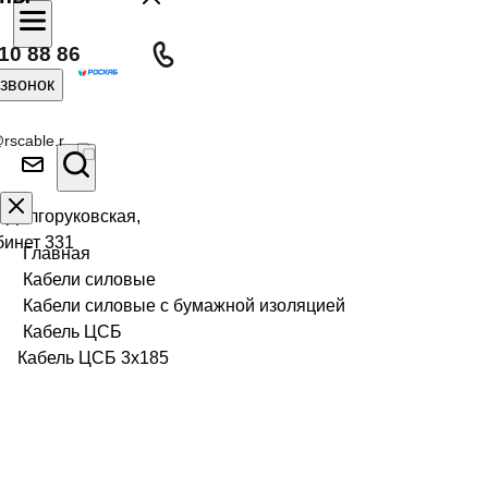
10 88 86
 звонок
rscable.r
л Долгоруковская,
бинет 331
Главная
Кабели силовые
Кабели силовые с бумажной изоляцией
Кабель ЦСБ
Кабель ЦСБ 3х185