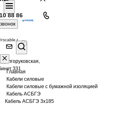
10 88 86
 звонок
rscable.r
л Долгоруковская,
бинет 331
Главная
Кабели силовые
Кабели силовые с бумажной изоляцией
Кабель АСБГЭ
Кабель АСБГЭ 3х185