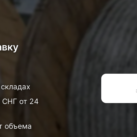
авку
 складах
 СНГ от 24
т объема