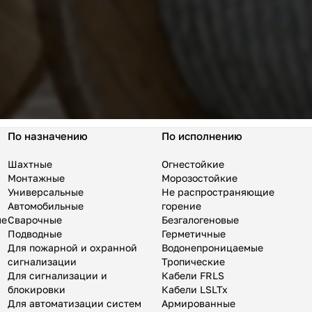
По назначению
По исполнению
Шахтные
Огнестойкие
Монтажные
Морозостойкие
Универсальные
Не распространяющие
Автомобильные
горение
ые
Сварочные
Безгалогеновые
Подводные
Герметичные
Для пожарной и охранной
Водонепроницаемые
сигнализации
Тропические
Для сигнализации и
Кабели FRLS
блокировки
Кабели LSLTx
Для автоматизации систем
Армированные