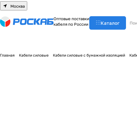
Москва
О
п
т
о
в
ы
е
п
о
с
т
а
в
к
и
Каталог
к
а
б
е
л
я
п
о
Р
о
с
с
и
и
Главная
Кабели силовые
Кабели силовые с бумажной изоляцией
Каб