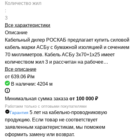
Количество жил
:
3
Все характеристики
Описание
Кабельный дилер РОСКАБ предлагает купить силовой
кабель марки АСБу с бумажной изоляцией и сечением
70 миллиметров. Кабель АСБу 3х70+1х25 имеет
количеством жил 3 и рассчитан на рабочее
напряжение до 1 киловольт. Качество продукции
Все описание
подтверждено сертификатами производителей и
от 639.06 ₽/
м
Госстандарта. Мы гарантируем низкие цены за счет
В наличии: 4204
м
сотрудничества с такими предприятиями, как ОАО
«СЕВКАБЕЛЬ», ОАО «КАМКАБЕЛЬ», ОАО «ЭКЗ».
Минимальная сумма заказа
от 100 000 ₽
Каталог компании насчитывает более 70000
Работаем только с оптовыми покупателями
5 лет на кабельно-проводниковую
Гарантия
маркоразмеров кабельно-проводниковой продукции.
продукцию. Если товар не соответствует
Быстрая доставка кабеля АСБу 3х70+1х25
заявленным характеристикам, мы поможем
обеспечивается большой сетью собственных складов
оформить замену или возврат.
по всей России. РОСКАБ – ваш надежный партнер!