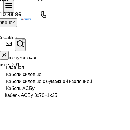
10 88 86
 звонок
rscable.r
л Долгоруковская,
бинет 331
Главная
Кабели силовые
Кабели силовые с бумажной изоляцией
Кабель АСБу
Кабель АСБу 3х70+1х25