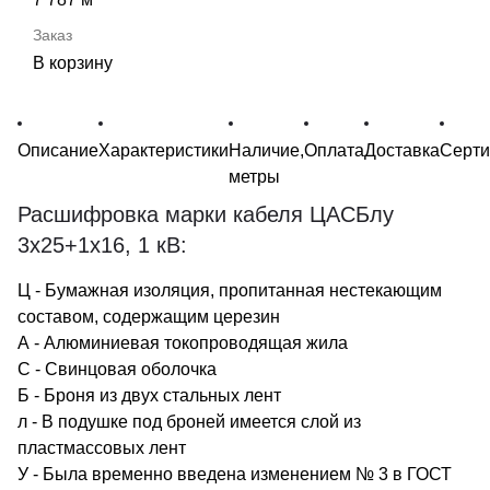
В корзину
Описание
Характеристики
Наличие,
Оплата
Доставка
Серт
метры
Расшифровка марки кабеля ЦАСБлу
3х25+1х16, 1 кВ:
Ц - Бумажная изоляция, пропитанная нестекающим
составом, содержащим церезин
А - Алюминиевая токопроводящая жила
С - Свинцовая оболочка
Б - Броня из двух стальных лент
л - В подушке под броней имеется слой из
пластмассовых лент
У - Была временно введена изменением № 3 в ГОСТ