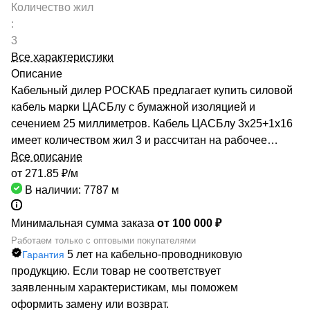
Количество жил
:
3
Все характеристики
Описание
Кабельный дилер РОСКАБ предлагает купить силовой
кабель марки ЦАСБлу с бумажной изоляцией и
сечением 25 миллиметров. Кабель ЦАСБлу 3х25+1х16
имеет количеством жил 3 и рассчитан на рабочее
напряжение до 1 киловольт. Качество продукции
Все описание
подтверждено сертификатами производителей и
от 271.85 ₽/
м
Госстандарта. Мы гарантируем низкие цены за счет
В наличии: 7787
м
сотрудничества с такими предприятиями, как ОАО
«СЕВКАБЕЛЬ», ОАО «КАМКАБЕЛЬ», ОАО «ЭКЗ».
Минимальная сумма заказа
от 100 000 ₽
Каталог компании насчитывает более 70000
Работаем только с оптовыми покупателями
5 лет на кабельно-проводниковую
Гарантия
маркоразмеров кабельно-проводниковой продукции.
продукцию. Если товар не соответствует
Быстрая доставка кабеля ЦАСБлу 3х25+1х16
заявленным характеристикам, мы поможем
обеспечивается большой сетью собственных складов
оформить замену или возврат.
по всей России. РОСКАБ – ваш надежный партнер!