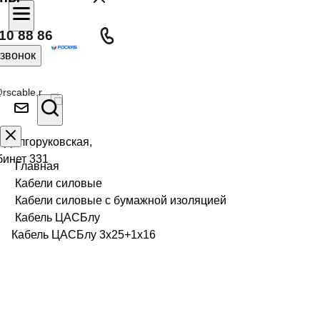
10 88 86
 звонок
rscable.r
л Долгоруковская,
бинет 331
Главная
Кабели силовые
Кабели силовые с бумажной изоляцией
Кабель ЦАСБлу
Кабель ЦАСБлу 3х25+1х16