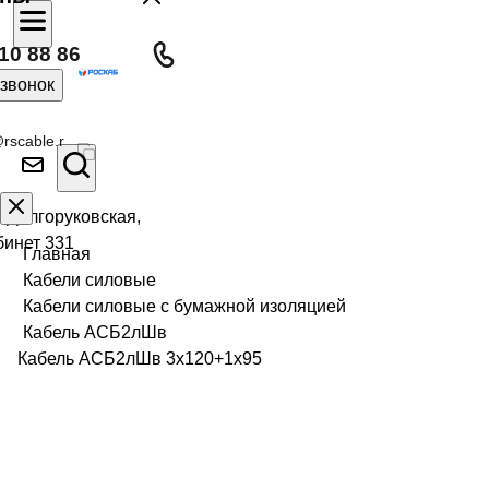
10 88 86
 звонок
rscable.r
л Долгоруковская,
бинет 331
Главная
Кабели силовые
Кабели силовые с бумажной изоляцией
Кабель АСБ2лШв
Кабель АСБ2лШв 3х120+1х95