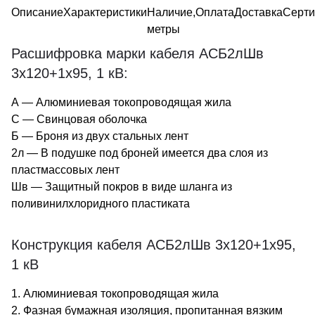
Описание
Характеристики
Наличие,
Оплата
Доставка
Серт
метры
Расшифровка марки кабеля АСБ2лШв
3х120+1х95, 1 кВ:
А — Алюминиевая токопроводящая жила
С — Свинцовая оболочка
Б — Броня из двух стальных лент
2л — В подушке под броней имеется два слоя из
пластмассовых лент
Шв — Защитный покров в виде шланга из
поливинилхлоридного пластиката
Конструкция кабеля АСБ2лШв 3х120+1х95,
1 кВ
1. Алюминиевая токопроводящая жила
2. Фазная бумажная изоляция, пропитанная вязким