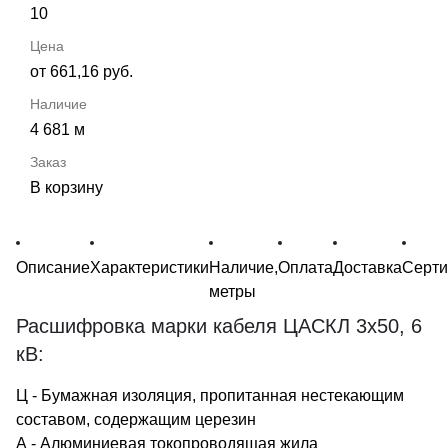
10
от 661,16 руб.
4 681 м
В корзину
Описание
Характеристики
Наличие,
Оплата
Доставка
Серт
метры
Расшифровка марки кабеля ЦАСКЛ 3х50, 6
кВ:
Ц - Бумажная изоляция, пропитанная нестекающим
составом, содержащим церезин
А - Алюминиевая токопроводящая жила