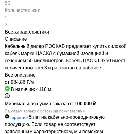
50
Количество жил
:
3
Все характеристики
Описание
Кабельный дилер РОСКАБ предлагает купить силовой
кабель марки ЦАСКЛ с бумажной изоляцией и
сечением 50 миллиметров. Кабель ЦАСКЛ 3х50 имеет
количеством жил 3 и рассчитан на рабочее
напряжение до 6 киловольт. Качество продукции
Все описание
подтверждено сертификатами производителей и
от 984.86 ₽/
м
Госстандарта. Мы гарантируем низкие цены за счет
В наличии: 4118
м
сотрудничества с такими предприятиями, как ОАО
«СЕВКАБЕЛЬ», ОАО «КАМКАБЕЛЬ», ОАО «ЭКЗ».
Минимальная сумма заказа
от 100 000 ₽
Каталог компании насчитывает более 70000
Работаем только с оптовыми покупателями
5 лет на кабельно-проводниковую
Гарантия
маркоразмеров кабельно-проводниковой продукции.
продукцию. Если товар не соответствует
Быстрая доставка кабеля ЦАСКЛ 3х50 обеспечивается
заявленным характеристикам, мы поможем
большой сетью собственных складов по всей России.