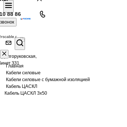
10 88 86
 звонок
rscable.r
л Долгоруковская,
бинет 331
Главная
Кабели силовые
Кабели силовые с бумажной изоляцией
Кабель ЦАСКЛ
Кабель ЦАСКЛ 3х50