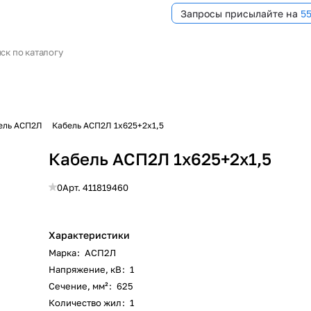
Запросы присылайте на
5
ель АСП2Л
Кабель АСП2Л 1х625+2х1,5
Кабель АСП2Л 1х625+2х1,5
0
Арт.
411819460
Характеристики
Марка
:
АСП2Л
Напряжение, кВ
:
1
Сечение, мм²
:
625
Количество жил
:
1