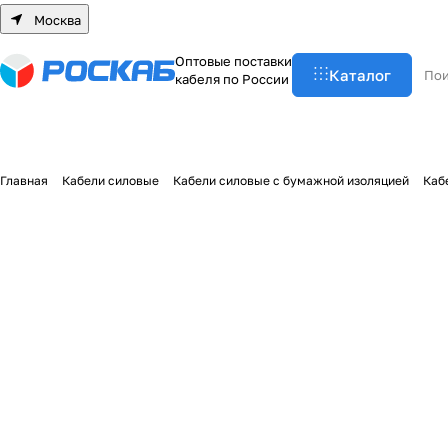
Москва
О
п
т
о
в
ы
е
п
о
с
т
а
в
к
и
Каталог
к
а
б
е
л
я
п
о
Р
о
с
с
и
и
Главная
Кабели силовые
Кабели силовые с бумажной изоляцией
Каб