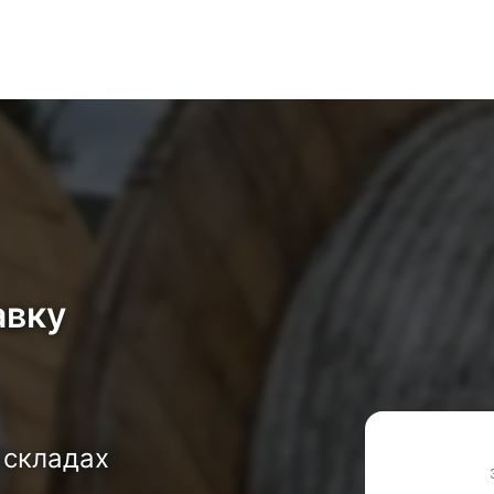
авку
 складах