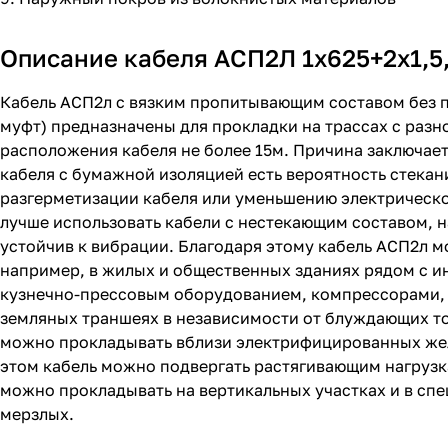
Описание кабеля АСП2Л 1х625+2х1,5,
Кабель АСП2л с вязким пропитывающим составом без 
муфт) предназначены для прокладки на трассах с раз
расположения кабеля не более 15м. Причина заключает
кабеля с бумажной изоляцией есть вероятность стекан
разгерметизации кабеля или уменьшению электрическо
лучше использовать кабели с нестекающим составом, 
устойчив к вибрации. Благодаря этому кабель АСП2л 
например, в жилых и общественных зданиях рядом с 
кузнечно-прессовым оборудованием, компрессорами, д
земляных траншеях в независимости от блуждающих ток
можно прокладывать вблизи электрифицированных жел
этом кабель можно подвергать растягивающим нагрузк
можно прокладывать на вертикальных участках и в сп
мерзлых.