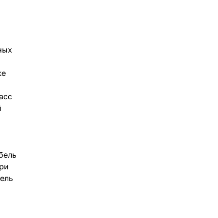
ных
ке
асс
й
бель
При
ель
,