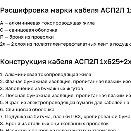
Расшифровка марки кабеля АСП2Л 1х6
А — алюминиевая токопроводящая жила
С — свинцовая оболочка
П — броня из проволки
2л — 2 слоя из полиэтилентерефталатных лент в подуш
Конструкция кабеля АСП2Л 1х625+2х1
1. Алюминиевая токопроводящая жила
2. Фазная бумажная изоляция, пропитанная вязким и
3. Заполнение из бумажных жгутов
4. Поясная бумажная изоляция, пропитанная вязким 
5. Экран из электропроводящей бумаги для кабелей на
6. Свинцовая оболочка
7. Подушка из битума, пленки ПВХ, крепированой бума
8. Броня из стальных оцинкованных проволок
9. Наружный покров из волокнистых материалов