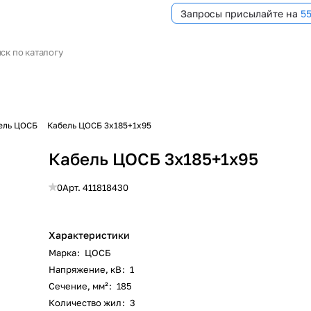
Запросы присылайте на
5
ель ЦОСБ
Кабель ЦОСБ 3х185+1х95
Кабель ЦОСБ 3х185+1х95
0
Арт.
411818430
Характеристики
Марка
:
ЦОСБ
Напряжение, кВ
:
1
Сечение, мм²
:
185
Количество жил
:
3