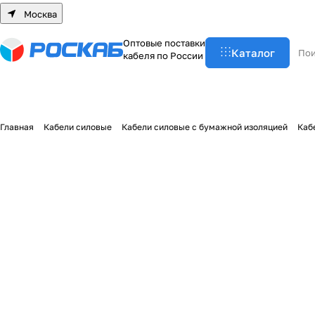
Москва
О
п
т
о
в
ы
е
п
о
с
т
а
в
к
и
Каталог
к
а
б
е
л
я
п
о
Р
о
с
с
и
и
Главная
Кабели силовые
Кабели силовые с бумажной изоляцией
Каб