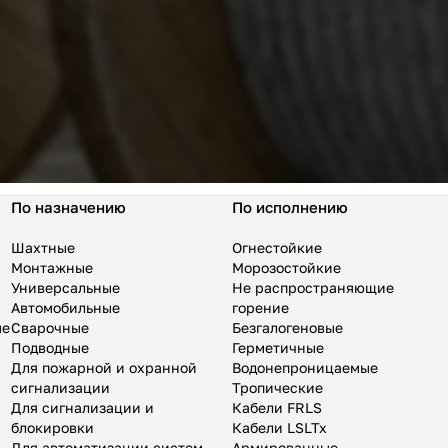
По назначению
По исполнению
Шахтные
Огнестойкие
Монтажные
Морозостойкие
Универсальные
Не распространяющие
Автомобильные
горение
ые
Сварочные
Безгалогеновые
Подводные
Герметичные
Для пожарной и охранной
Водонепроницаемые
сигнализации
Тропические
Для сигнализации и
Кабели FRLS
блокировки
Кабели LSLTx
Для автоматизации систем
Армированные