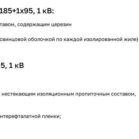
85+1х95, 1 кВ:
ставом, содержащим церезин
й свинцовой оболочкой по каждой изолированной жиле)
, 1 кВ
ли нестекающим изоляционным пропиточным составом,
ентерефталатной пленки;