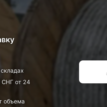
авку
 складах
 СНГ от 24
т объема