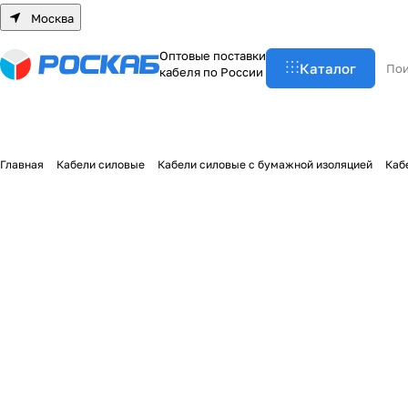
Москва
О
п
т
о
в
ы
е
п
о
с
т
а
в
к
и
Каталог
к
а
б
е
л
я
п
о
Р
о
с
с
и
и
Главная
Кабели силовые
Кабели силовые с бумажной изоляцией
Каб