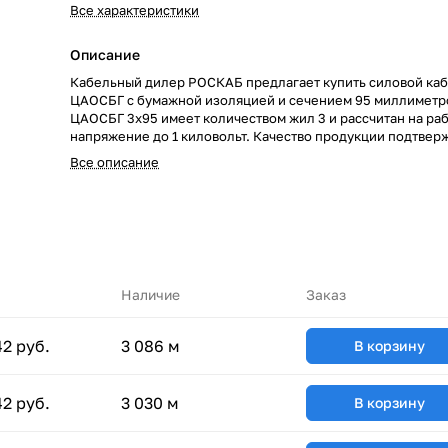
Все характеристики
Описание
Кабельный дилер РОСКАБ предлагает купить силовой каб
ЦАОСБГ с бумажной изоляцией и сечением 95 миллиметр
ЦАОСБГ 3х95 имеет количеством жил 3 и рассчитан на ра
напряжение до 1 киловольт. Качество продукции подтвер
сертификатами производителей и Госстандарта. Мы гара
Все описание
низкие цены за счет сотрудничества с такими предприяти
«СЕВКАБЕЛЬ», ОАО «КАМКАБЕЛЬ», ОАО «ЭКЗ». Каталог 
насчитывает более 70000 маркоразмеров кабельно-пров
продукции. Быстрая доставка кабеля ЦАОСБГ 3х95 обесп
большой сетью собственных складов по всей России. РОС
надежный партнер!
Наличие
Заказ
42 руб.
3 086 м
В корзину
42 руб.
3 030 м
В корзину