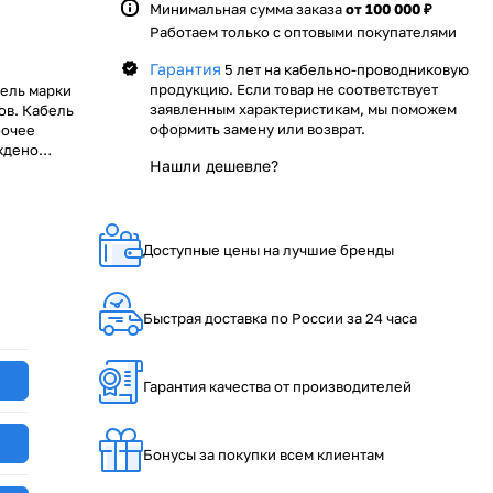
Минимальная сумма заказа
от 100 000 ₽
Работаем только с оптовыми покупателями
Гарантия
5 лет на кабельно-проводниковую
продукцию. Если товар не соответствует
ель марки
заявленным характеристикам, мы поможем
ов. Кабель
оформить замену или возврат.
бочее
ждено
Нашли дешевле?
нтируем
ями, как ОАО
компании
одниковой
ечивается
Доступные цены на лучшие бренды
КАБ – ваш
Быстрая доставка по России за 24 часа
Гарантия качества от производителей
Бонусы за покупки всем клиентам