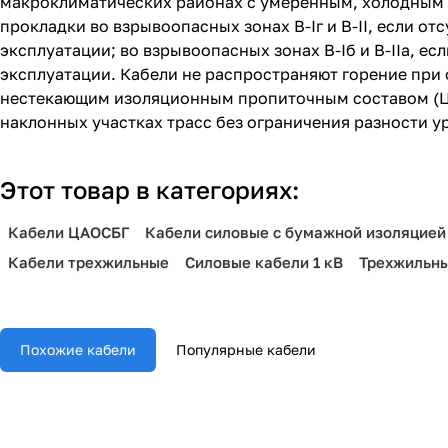
макроклиматических районах с умеренным, холодным 
прокладки во взрывоопасных зонах В-Iг и В-II, если о
эксплуатации; во взрывоопасных зонах В-Iб и В-IIа, е
эксплуатации. Кабели не распространяют горение при 
нестекающим изоляционным пропиточным составом (Ц
наклонных участках трасс без ограничения разности у
Этот товар в категориях:
Кабели ЦАОСБГ
Кабели силовые с бумажной изоляцией
Кабели трехжильные
Силовые кабели 1 кВ
Трехжильны
Похожие кабели
Популярные кабели