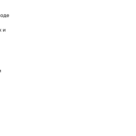
ходе
х и
м