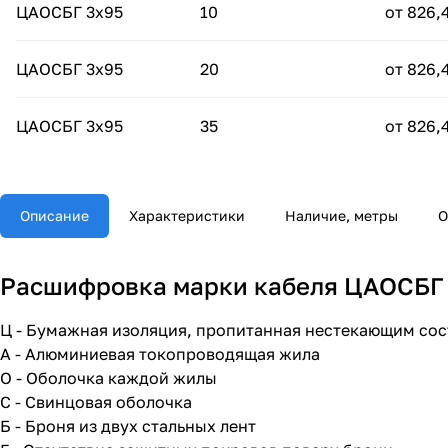
ЦАОСБГ 3х95
10
от 826,
ЦАОСБГ 3х95
20
от 826,
ЦАОСБГ 3х95
35
от 826,
Описание
Характеристики
Наличие, метры
О
Расшифровка марки кабеля ЦАОСБГ 3
Ц - Бумажная изоляция, пропитанная нестекающим со
А - Алюминиевая токопроводящая жила
О - Оболочка каждой жилы
С - Свинцовая оболочка
Б - Броня из двух стальных лент