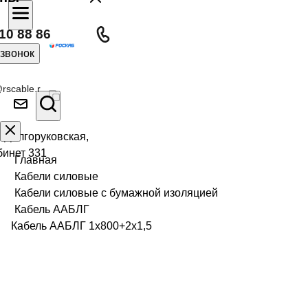
10 88 86
 звонок
rscable.r
л Долгоруковская,
бинет 331
Главная
Кабели силовые
Кабели силовые с бумажной изоляцией
Кабель ААБЛГ
Кабель ААБЛГ 1х800+2х1,5