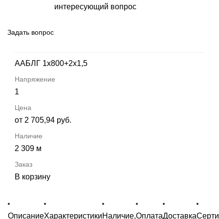
интересующий вопрос
Задать вопрос
ААБЛГ 1х800+2х1,5
1
от 2 705,94 руб.
2 309 м
В корзину
Описание
Характеристики
Наличие,
Оплата
Доставка
Серт