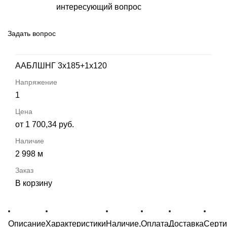
интересующий вопрос
Задать вопрос
ААБЛШНГ 3х185+1х120
1
от 1 700,34 руб.
2 998 м
В корзину
Описание
Характеристики
Наличие,
Оплата
Доставка
Серт