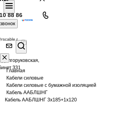
10 88 86
 звонок
rscable.r
л Долгоруковская,
бинет 331
Главная
Кабели силовые
Кабели силовые с бумажной изоляцией
Кабель ААБЛШНГ
Кабель ААБЛШНГ 3х185+1х120