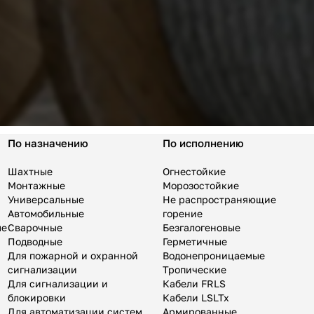
По назначению
По исполнению
Шахтные
Огнестойкие
Монтажные
Морозостойкие
Универсальные
Не распространяющие
Автомобильные
горение
ые
Сварочные
Безгалогеновые
Подводные
Герметичные
Для пожарной и охранной
Водонепроницаемые
сигнализации
Тропические
Для сигнализации и
Кабели FRLS
блокировки
Кабели LSLTx
Для автоматизации систем
Армированные