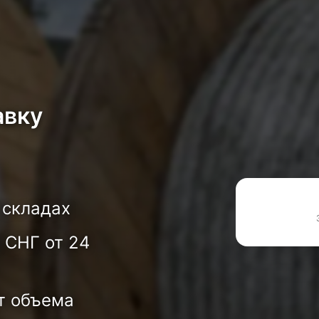
авку
 складах
 СНГ от 24
т объема