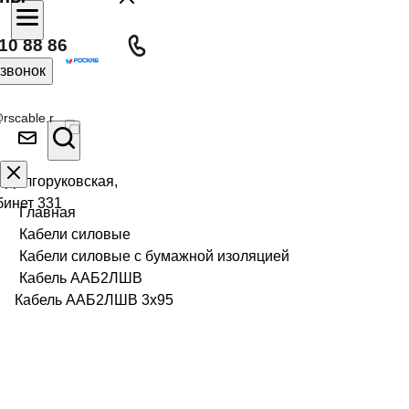
10 88 86
 звонок
rscable.r
л Долгоруковская,
бинет 331
Главная
Кабели силовые
Кабели силовые с бумажной изоляцией
Кабель ААБ2ЛШВ
Кабель ААБ2ЛШВ 3х95