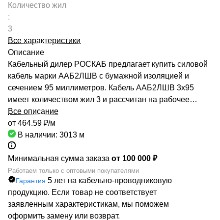
Количество жил
:
3
Все характеристики
Описание
Кабельный дилер РОСКАБ предлагает купить силовой
кабель марки ААБ2ЛШВ с бумажной изоляцией и
сечением 95 миллиметров. Кабель ААБ2ЛШВ 3х95
имеет количеством жил 3 и рассчитан на рабочее
напряжение до 10 киловольт. Качество продукции
Все описание
подтверждено сертификатами производителей и
от 464.59 ₽/
м
Госстандарта. Мы гарантируем низкие цены за счет
В наличии: 3013
м
сотрудничества с такими предприятиями, как ОАО
«СЕВКАБЕЛЬ», ОАО «КАМКАБЕЛЬ», ОАО «ЭКЗ».
Минимальная сумма заказа
от 100 000 ₽
Каталог компании насчитывает более 70000
Работаем только с оптовыми покупателями
5 лет на кабельно-проводниковую
Гарантия
маркоразмеров кабельно-проводниковой продукции.
продукцию. Если товар не соответствует
Быстрая доставка кабеля ААБ2ЛШВ 3х95
заявленным характеристикам, мы поможем
обеспечивается большой сетью собственных складов
оформить замену или возврат.
по всей России. РОСКАБ – ваш надежный партнер!