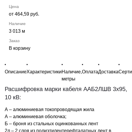
от 464,59 руб.
3 013 м
В корзину
Описание
Характеристики
Наличие,
Оплата
Доставка
Серт
метры
Расшифровка марки кабеля ААБ2ЛШВ 3х95,
10 кВ:
А – алюминиевая токопроводящая жила
А – алюминиевая оболочка;
Б – броня из стальных оцинкованных лент
2л – 2 слоя из полиэтилентерефталатных лент в