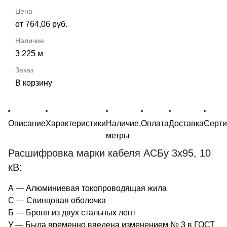
от 764,06 руб.
3 225 м
В корзину
Описание
Характеристики
Наличие,
Оплата
Доставка
Серт
метры
Расшифровка марки кабеля АСБу 3х95, 10
кВ:
А — Алюминиевая токопроводящая жила
С — Свинцовая оболочка
Б — Броня из двух стальных лент
У — Была временно введена изменением № 3 в ГОСТ