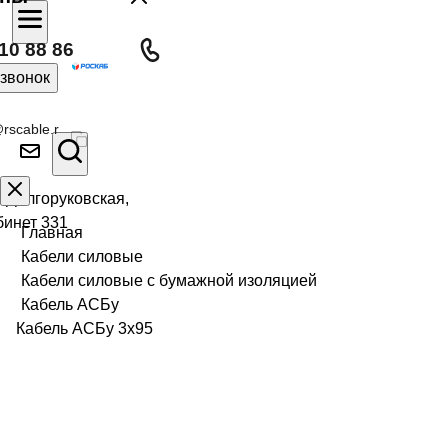
10 88 86
 звонок
rscable.r
л Долгоруковская,
бинет 331
Главная
Кабели силовые
Кабели силовые с бумажной изоляцией
Кабель АСБу
Кабель АСБу 3х95