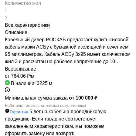
Количество жил
:
3
Все характеристики
Описание
Кабельный дилер РОСКАБ предлагает купить силовой
кабель марки АСБу с бумажной изоляцией и сечением
95 миллиметров. Кабель АСБу 3х95 имеет количеством
жил 3 и рассчитан на рабочее напряжение до 10
киловольт. Качество продукции подтверждено
Все описание
сертификатами производителей и Госстандарта. Мы
от 764.06 ₽/
м
гарантируем низкие цены за счет сотрудничества с
В наличии: 3225
м
такими предприятиями, как ОАО «СЕВКАБЕЛЬ», ОАО
«КАМКАБЕЛЬ», ОАО «ЭКЗ». Каталог компании
Минимальная сумма заказа
от 100 000 ₽
насчитывает более 70000 маркоразмеров кабельно-
Работаем только с оптовыми покупателями
5 лет на кабельно-проводниковую
Гарантия
проводниковой продукции. Быстрая доставка кабеля
продукцию. Если товар не соответствует
АСБу 3х95 обеспечивается большой сетью
заявленным характеристикам, мы поможем
собственных складов по всей России. РОСКАБ – ваш
оформить замену или возврат.
надежный партнер!