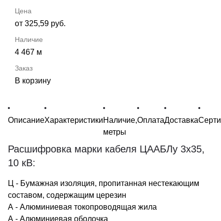
от 325,59 руб.
4 467 м
В корзину
Описание
Характеристики
Наличие,
Оплата
Доставка
Серт
метры
Расшифровка марки кабеля ЦААБЛу 3х35,
10 кВ:
Ц - Бумажная изоляция, пропитанная нестекающим
составом, содержащим церезин
А - Алюминиевая токопроводящая жила
А - Алюминиевая оболочка