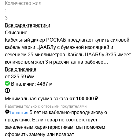
Количество жил
:
3
Все характеристики
Описание
Кабельный дилер РОСКАБ предлагает купить силовой
кабель марки ЦААБЛу с бумажной изоляцией и
сечением 35 миллиметров. Кабель ЦААБЛу 3х35 имеет
количеством жил 3 и рассчитан на рабочее
напряжение до 10 киловольт. Качество продукции
Все описание
подтверждено сертификатами производителей и
от 325.59 ₽/
м
Госстандарта. Мы гарантируем низкие цены за счет
В наличии: 4467
м
сотрудничества с такими предприятиями, как ОАО
«СЕВКАБЕЛЬ», ОАО «КАМКАБЕЛЬ», ОАО «ЭКЗ».
Минимальная сумма заказа
от 100 000 ₽
Каталог компании насчитывает более 70000
Работаем только с оптовыми покупателями
5 лет на кабельно-проводниковую
Гарантия
маркоразмеров кабельно-проводниковой продукции.
продукцию. Если товар не соответствует
Быстрая доставка кабеля ЦААБЛу 3х35
заявленным характеристикам, мы поможем
обеспечивается большой сетью собственных складов
оформить замену или возврат.
по всей России. РОСКАБ – ваш надежный партнер!