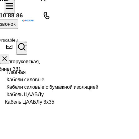
10 88 86
 звонок
rscable.r
л Долгоруковская,
бинет 331
Главная
Кабели силовые
Кабели силовые с бумажной изоляцией
Кабель ЦААБЛу
Кабель ЦААБЛу 3х35