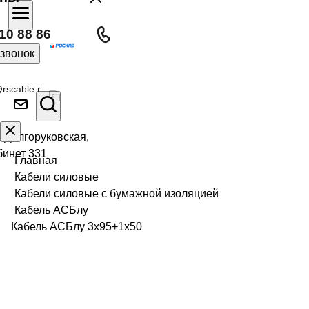
10 88 86
 звонок
rscable.r
л Долгоруковская,
бинет 331
Главная
Кабели силовые
Кабели силовые с бумажной изоляцией
Кабель АСБлу
Кабель АСБлу 3х95+1х50