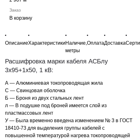
В корзину
Описание
Характеристики
Наличие,
Оплата
Доставка
Серт
метры
Расшифровка марки кабеля АСБлу
3х95+1х50, 1 кВ:
А — Алюминиевая токопроводящая жила
С — Свинцовая оболочка
Б — Броня из двух стальных лент
л — В подушке под броней имеется слой из
пластмассовых лент
У — Была временно введена изменением № 3 в ГОСТ
18410-73 для выделения группы кабелей с
повышенной температурой нагрева токопроводящей