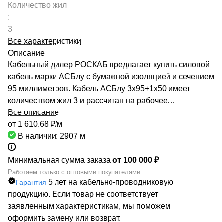
Количество жил
:
3
Все характеристики
Описание
Кабельный дилер РОСКАБ предлагает купить силовой
кабель марки АСБлу с бумажной изоляцией и сечением
95 миллиметров. Кабель АСБлу 3х95+1х50 имеет
количеством жил 3 и рассчитан на рабочее
напряжение до 1 киловольт. Качество продукции
Все описание
подтверждено сертификатами производителей и
от 1 610.68 ₽/
м
Госстандарта. Мы гарантируем низкие цены за счет
В наличии: 2907
м
сотрудничества с такими предприятиями, как ОАО
«СЕВКАБЕЛЬ», ОАО «КАМКАБЕЛЬ», ОАО «ЭКЗ».
Минимальная сумма заказа
от 100 000 ₽
Каталог компании насчитывает более 70000
Работаем только с оптовыми покупателями
5 лет на кабельно-проводниковую
Гарантия
маркоразмеров кабельно-проводниковой продукции.
продукцию. Если товар не соответствует
Быстрая доставка кабеля АСБлу 3х95+1х50
заявленным характеристикам, мы поможем
обеспечивается большой сетью собственных складов
оформить замену или возврат.
по всей России. РОСКАБ – ваш надежный партнер!