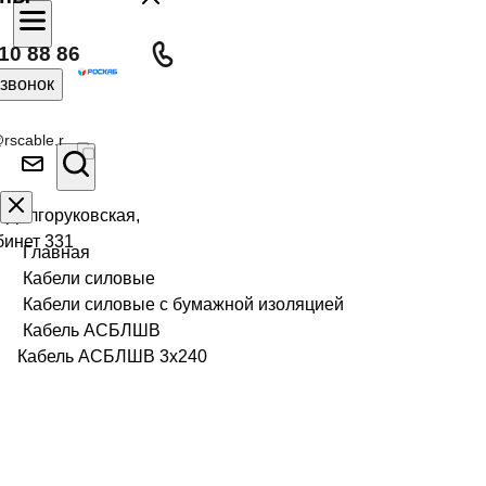
10 88 86
 звонок
rscable.r
л Долгоруковская,
бинет 331
Главная
Кабели силовые
Кабели силовые с бумажной изоляцией
Кабель АСБЛШВ
Кабель АСБЛШВ 3х240