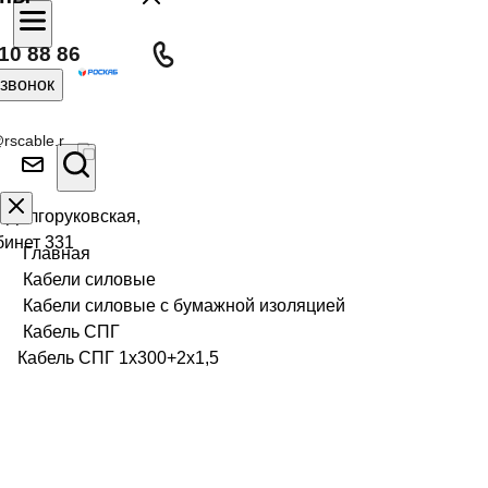
10 88 86
 звонок
rscable.r
л Долгоруковская,
бинет 331
Главная
Кабели силовые
Кабели силовые с бумажной изоляцией
Кабель СПГ
Кабель СПГ 1х300+2х1,5