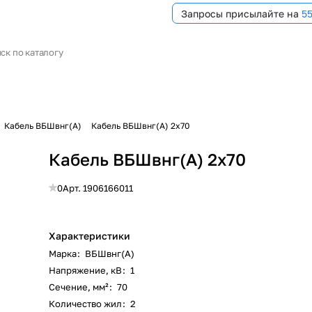
Запросы присылайте на
5
Кабель ВБШвнг(А)
Кабель ВБШвнг(А) 2х70
Кабель ВБШвнг(А) 2х70
0
Арт.
1906166011
Характеристики
Марка
:
ВБШвнг(А)
Напряжение, кВ
:
1
Сечение, мм²
:
70
Количество жил
:
2