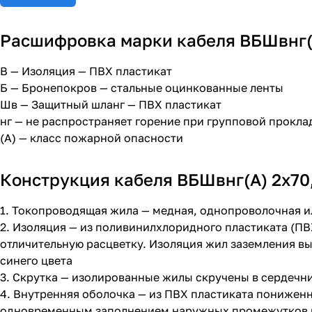
Расшифровка марки кабеля ВБШвнг(А)
В — Изоляция — ПВХ пластикат
Б — Бронепокров — стальные оцинкованные ленты
Шв — Защитный шланг — ПВХ пластикат
нг — не распространяет горение при групповой прокла
(А) — класс пожарной опасности
Конструкция кабеля ВБШвнг(А) 2х70,
1. Токопроводящая жила — медная, однопроволочная и
2. Изоляция — из поливинилхлоридного пластиката (П
отличительную расцветку. Изоляция жил заземления вы
синего цвета
3. Скрутка — изолированные жилы скручены в сердечн
4. Внутренняя оболочка — из ПВХ пластиката пониженн
одновременным заполнением наружных промежутков 