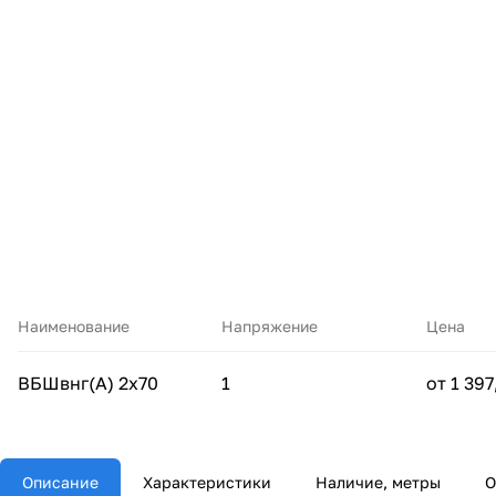
Наименование
Напряжение
Цена
ВБШвнг(А) 2х70
1
от 1 397
Описание
Характеристики
Наличие, метры
О