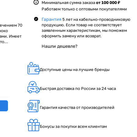
Минимальная сумма заказа
от 100 000 ₽
Работаем только с оптовыми покупателями
Гарантия
5 лет на кабельно-проводниковую
продукцию. Если товар не соответствует
сечением 70
заявленным характеристикам, мы поможем
роко
оформить замену или возврат.
ами. Имеет
что
Нашли дешевле?
лер РОСКАБ
бую точку
змеров
е. Наши
уют быстрые
Доступные цены на лучшие бренды
нер!
Быстрая доставка по России за 24 часа
Гарантия качества от производителей
Бонусы за покупки всем клиентам