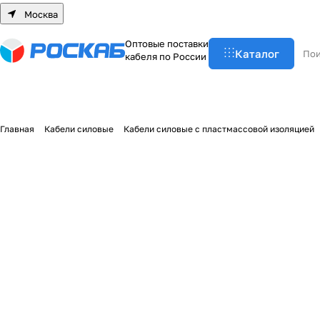
Москва
О
п
т
о
в
ы
е
п
о
с
т
а
в
к
и
Каталог
к
а
б
е
л
я
п
о
Р
о
с
с
и
и
Главная
Кабели силовые
Кабели силовые с пластмассовой изоляцией