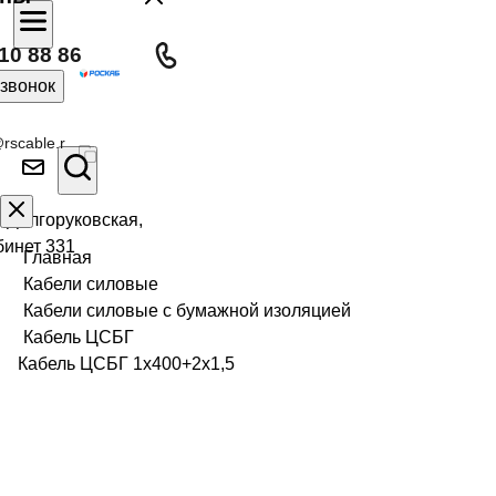
10 88 86
 звонок
rscable.r
л Долгоруковская,
бинет 331
Главная
Кабели силовые
Кабели силовые с бумажной изоляцией
Кабель ЦСБГ
Кабель ЦСБГ 1х400+2х1,5