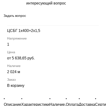
интересующий вопрос
Задать вопрос
ЦСБГ 1х400+2х1,5
1
от 5 638,65 руб.
2 024 м
В корзину
Описание
Характеристики
Наличие,
Оплата
Доставка
Серт