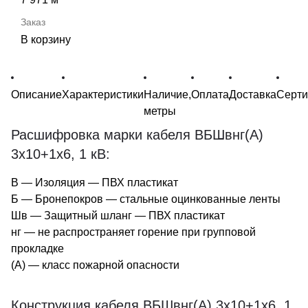
В корзину
Описание
Характеристики
Наличие,
Оплата
Доставка
Серт
метры
Расшифровка марки кабеля ВБШвнг(А)
3х10+1х6, 1 кВ:
В — Изоляция — ПВХ пластикат
Б — Бронепокров — стальные оцинкованные ленты
Шв — Защитный шланг — ПВХ пластикат
нг — не распространяет горение при групповой
прокладке
(А) — класс пожарной опасности
Конструкция кабеля ВБШвнг(А) 3х10+1х6, 1