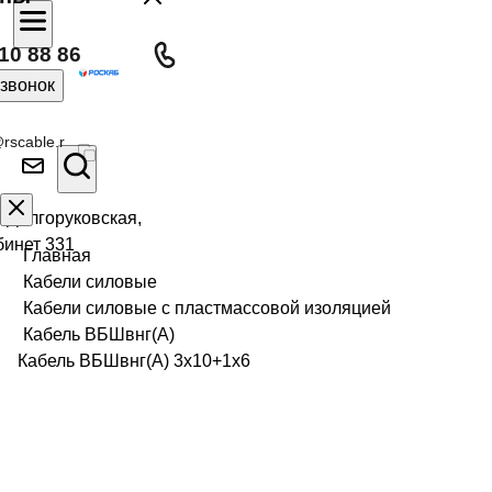
10 88 86
 звонок
rscable.r
л Долгоруковская,
бинет 331
Главная
Кабели силовые
Кабели силовые с пластмассовой изоляцией
Кабель ВБШвнг(А)
Кабель ВБШвнг(А) 3х10+1х6