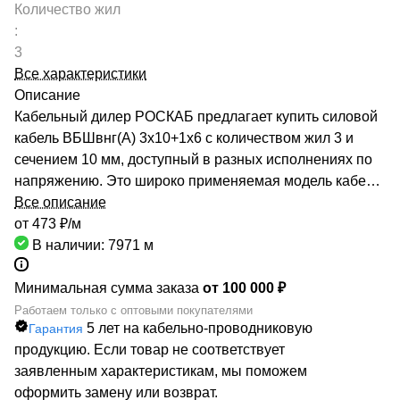
Количество жил
:
3
Все характеристики
Описание
Кабельный дилер РОСКАБ предлагает купить силовой
кабель ВБШвнг(А) 3х10+1х6 с количеством жил 3 и
сечением 10 мм, доступный в разных исполнениях по
напряжению. Это широко применяемая модель кабеля
всегда в наличии на складе компании. Мы обеспечим
Все описание
быструю поставку необходимой кабельной продукции
от 473 ₽/
м
любого объема. Номенклатура каталога насчитывает
В наличии: 7971
м
более 70000 маркоразмеров. Вся продукция имеет
сертификаты соответствия Госстандарта. География
Минимальная сумма заказа
от 100 000 ₽
работы охватывает всю Россию: от Санкт-Петербурга и
Работаем только с оптовыми покупателями
5 лет на кабельно-проводниковую
Гарантия
Москвы до Хабаровска. РОСКАБ сотрудничает с
продукцию. Если товар не соответствует
крупнейшими отечественными производителями
заявленным характеристикам, мы поможем
кабелей, поэтому мы готовы организовать процесс
оформить замену или возврат.
импортозамещения западной продукции. Заказывайте