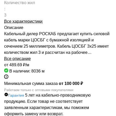
Количество жил
:
3
Все характеристики
Описание
Кабельный дилер РОСКАБ предлагает купить силовой
кабель марки ЦОСБГ с бумажной изоляцией и
сечением 25 миллиметров. Кабель ЦОСБГ 3х25 имеет
количеством жил 3 и рассчитан на рабочее
напряжение до 1 киловольт. Качество продукции
Все описание
подтверждено сертификатами производителей и
от 489.69 ₽/
м
Госстандарта. Мы гарантируем низкие цены за счет
В наличии: 8036
м
сотрудничества с такими предприятиями, как ОАО
«СЕВКАБЕЛЬ», ОАО «КАМКАБЕЛЬ», ОАО «ЭКЗ».
Минимальная сумма заказа
от 100 000 ₽
Каталог компании насчитывает более 70000
Работаем только с оптовыми покупателями
5 лет на кабельно-проводниковую
Гарантия
маркоразмеров кабельно-проводниковой продукции.
продукцию. Если товар не соответствует
Быстрая доставка кабеля ЦОСБГ 3х25 обеспечивается
заявленным характеристикам, мы поможем
большой сетью собственных складов по всей России.
оформить замену или возврат.
РОСКАБ – ваш надежный партнер!