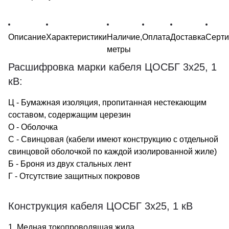
Описание
Характеристики
Наличие,
Оплата
Доставка
Серт
метры
Расшифровка марки кабеля ЦОСБГ 3х25, 1
кВ:
Ц - Бумажная изоляция, пропитанная нестекающим
составом, содержащим церезин
О - Оболочка
С - Свинцовая (кабели имеют конструкцию с отдельной
свинцовой оболочкой по каждой изолированной жиле)
Б - Броня из двух стальных лент
Г - Отсутствие защитных покровов
Конструкция кабеля ЦОСБГ 3х25, 1 кВ
1. Медная токопроводящая жила