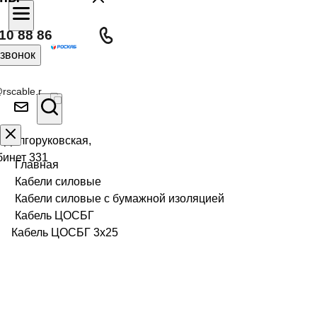
10 88 86
 звонок
rscable.r
л Долгоруковская,
бинет 331
Главная
Кабели силовые
Кабели силовые с бумажной изоляцией
Кабель ЦОСБГ
Кабель ЦОСБГ 3х25