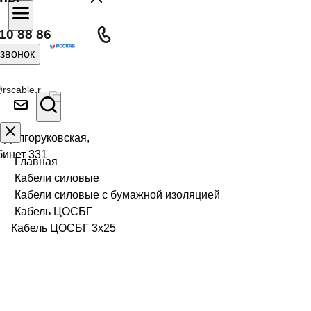
10 88 86
 звонок
rscable.r
л Долгоруковская,
бинет 331
Главная
Кабели силовые
Кабели силовые с бумажной изоляцией
Кабель ЦОСБГ
Кабель ЦОСБГ 3х25