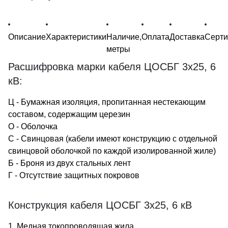
Описание
Характеристики
Наличие,
Оплата
Доставка
Серт
метры
Расшифровка марки кабеля ЦОСБГ 3х25, 6
кВ:
Ц - Бумажная изоляция, пропитанная нестекающим
составом, содержащим церезин
О - Оболочка
С - Свинцовая (кабели имеют конструкцию с отдельной
свинцовой оболочкой по каждой изолированной жиле)
Б - Броня из двух стальных лент
Г - Отсутствие защитных покровов
Конструкция кабеля ЦОСБГ 3х25, 6 кВ
1. Медная токопроводящая жила