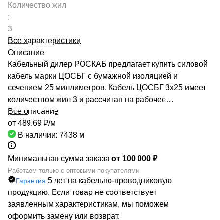
Количество жил
:
3
Все характеристики
Описание
Кабельный дилер РОСКАБ предлагает купить силовой
кабель марки ЦОСБГ с бумажной изоляцией и
сечением 25 миллиметров. Кабель ЦОСБГ 3х25 имеет
количеством жил 3 и рассчитан на рабочее
напряжение до 6 киловольт. Качество продукции
Все описание
подтверждено сертификатами производителей и
от 489.69 ₽/
м
Госстандарта. Мы гарантируем низкие цены за счет
В наличии: 7438
м
сотрудничества с такими предприятиями, как ОАО
«СЕВКАБЕЛЬ», ОАО «КАМКАБЕЛЬ», ОАО «ЭКЗ».
Минимальная сумма заказа
от 100 000 ₽
Каталог компании насчитывает более 70000
Работаем только с оптовыми покупателями
5 лет на кабельно-проводниковую
Гарантия
маркоразмеров кабельно-проводниковой продукции.
продукцию. Если товар не соответствует
Быстрая доставка кабеля ЦОСБГ 3х25 обеспечивается
заявленным характеристикам, мы поможем
большой сетью собственных складов по всей России.
оформить замену или возврат.
РОСКАБ – ваш надежный партнер!