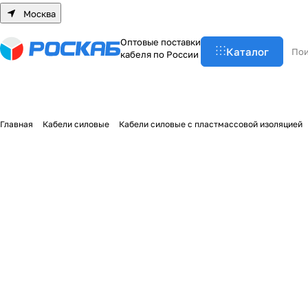
Москва
О
п
т
о
в
ы
е
п
о
с
т
а
в
к
и
Каталог
к
а
б
е
л
я
п
о
Р
о
с
с
и
и
Главная
Кабели силовые
Кабели силовые с пластмассовой изоляцией