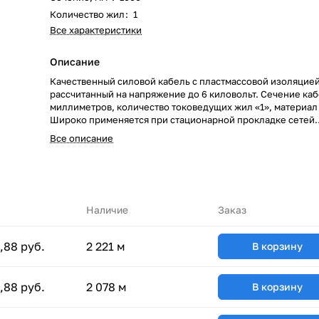
Количество жил
:
1
Все характеристики
Описание
Качественный силовой кабель с пластмассовой изоляцией
рассчитанный на напряжение до 6 киловольт. Сечение каб
миллиметров, количество токоведущих жил «1», материал
Широко применяется при стационарной прокладке сетей
электроснабжения. Надежность и качество кабеля подтв
Все описание
сертификацией со стороны завода производителя. Кабел
РОСКАБ напрямую сотрудничает с крупнейшими изготов
кабельно-проводниковой отрасли, поэтому практически в
номенклатура всегда в наличии на наших складах. Мы гар
быструю доставку силовых кабелей ПвКаВ по всей терри
страны. Наша надежность подтверждается благодарстве
Наличие
Заказ
письмами наших клиентов!
,88 руб.
2 221 м
В корзину
,88 руб.
2 078 м
В корзину