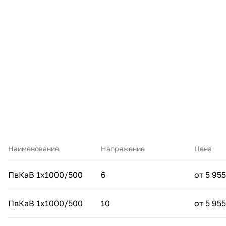
Наименование
Напряжение
Цена
ПвКаВ 1х1000/500
6
от 5 955
ПвКаВ 1х1000/500
10
от 5 955