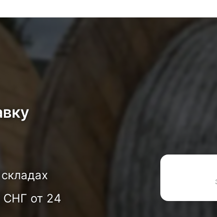
авку
 складах
 СНГ от 24