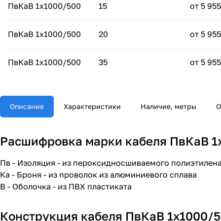
ПвКаВ 1х1000/500
15
от 5 955
ПвКаВ 1х1000/500
20
от 5 955
ПвКаВ 1х1000/500
35
от 5 955
Описание
Характеристики
Наличие, метры
О
Расшифровка марки кабеля ПвКаВ 1х
Пв - Изоляция - из пероксидносшиваемого полиэтилен
Ка - Броня - из проволок из алюминиевого сплава
В - Оболочка - из ПВХ пластиката
Конструкция кабеля ПвКаВ 1х1000/5