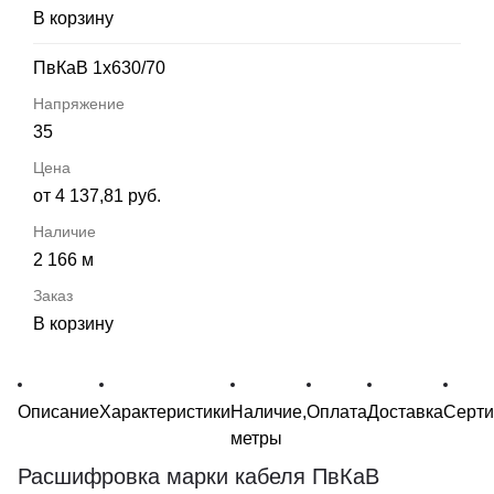
В корзину
ПвКаВ 1х630/70
35
от 4 137,81 руб.
2 166 м
В корзину
Описание
Характеристики
Наличие,
Оплата
Доставка
Серт
метры
Расшифровка марки кабеля ПвКаВ