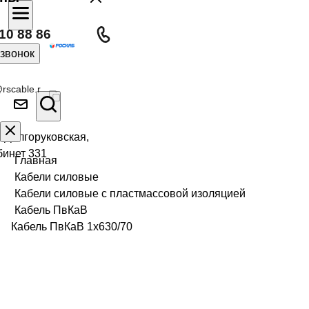
10 88 86
 звонок
rscable.r
л Долгоруковская,
бинет 331
Главная
Кабели силовые
Кабели силовые с пластмассовой изоляцией
Кабель ПвКаВ
Кабель ПвКаВ 1х630/70