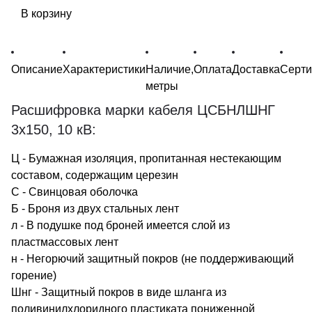
В корзину
Описание
Характеристики
Наличие,
Оплата
Доставка
Серт
метры
Расшифровка марки кабеля ЦСБНЛШНГ
3х150, 10 кВ:
Ц - Бумажная изоляция, пропитанная нестекающим
составом, содержащим церезин
С - Свинцовая оболочка
Б - Броня из двух стальных лент
л - В подушке под броней имеется слой из
пластмассовых лент
н - Негорючий защитный покров (не поддерживающий
горение)
Шнг - Защитный покров в виде шланга из
поливинилхлоридного пластиката пониженной