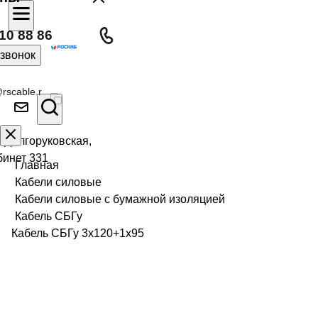
10 88 86
 звонок
rscable.r
л Долгоруковская,
бинет 331
Главная
Кабели силовые
Кабели силовые с бумажной изоляцией
Кабель СБГу
Кабель СБГу 3х120+1х95