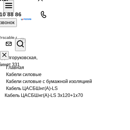
10 88 86
 звонок
rscable.r
л Долгоруковская,
бинет 331
Главная
Кабели силовые
Кабели силовые с бумажной изоляцией
Кабель ЦАСБШнг(А)-LS
Кабель ЦАСБШнг(А)-LS 3х120+1х70