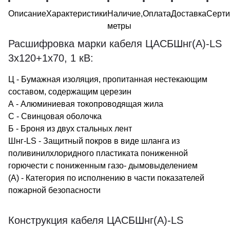
Описание
Характеристики
Наличие,
Оплата
Доставка
Серт
метры
Расшифровка марки кабеля ЦАСБШнг(А)-LS
3х120+1х70, 1 кВ:
Ц - Бумажная изоляция, пропитанная нестекающим
составом, содержащим церезин
А - Алюминиевая токопроводящая жила
С - Свинцовая оболочка
Б - Броня из двух стальных лент
Шнг-LS - Защитный покров в виде шланга из
поливинилхлоридного пластиката пониженной
горючести с пониженным газо- дымовыделением
(А) - Категория по исполнению в части показателей
пожарной безопасности
Конструкция кабеля ЦАСБШнг(А)-LS