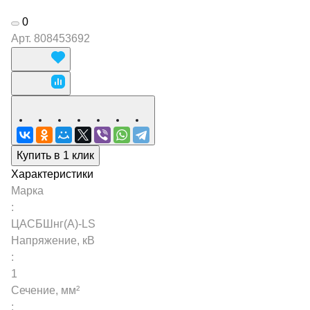
0
Арт.
808453692
Купить в 1 клик
Характеристики
Марка
:
ЦАСБШнг(А)-LS
Напряжение, кВ
:
1
Сечение, мм²
: