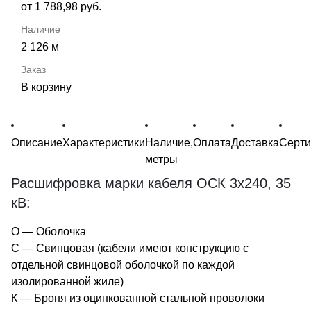
от 1 788,98 руб.
2 126 м
В корзину
Описание
Характеристики
Наличие,
Оплата
Доставка
Серт
метры
Расшифровка марки кабеля ОСК 3х240, 35
кВ:
О — Оболочка
С — Свинцовая (кабели имеют конструкцию с
отдельной свинцовой оболочкой по каждой
изолированной жиле)
К — Броня из оцинкованной стальной проволоки