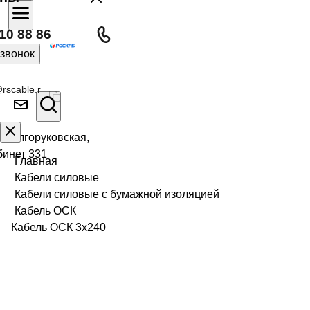
10 88 86
 звонок
rscable.r
л Долгоруковская,
бинет 331
Главная
Кабели силовые
Кабели силовые с бумажной изоляцией
Кабель ОСК
Кабель ОСК 3х240