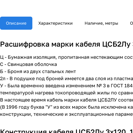
Описание
Характеристики
Наличие, метры
О
Расшифровка марки кабеля ЦСБ2Лу 3
Ц - Бумажная изоляция, пропитанная нестекающим со
С - Свинцовая оболочка
Б - Броня из двух стальных лент
2л - В подушке под броней имеется два слоя из пластм
У - Была временно введена изменением № 3 в ГОСТ 18
температурой нагрева токопроводящей жилы по сравн
В настоящее время кабель марки кабеля ЦСБ2ЛУ соотв
(В 1996 году буква "У" из всех марок была исключена 
конструкции, технические и эксплуатационные параме
Конструкция кабеля ЦСБ2Лу 3х120, 1