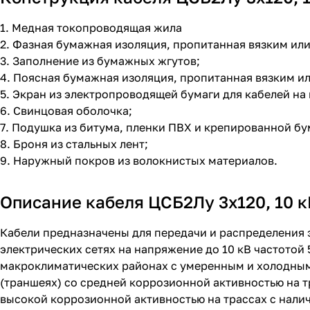
1. Медная токопроводящая жила
2. Фазная бумажная изоляция, пропитанная вязким и
3. Заполнение из бумажных жгутов;
4. Поясная бумажная изоляция, пропитанная вязким 
5. Экран из электропроводящей бумаги для кабелей на 
6. Свинцовая оболочка;
7. Подушка из битума, пленки ПВХ и крепированной бу
8. Броня из стальных лент;
9. Наружный покров из волокнистых материалов.
Описание кабеля ЦСБ2Лу 3х120, 10 к
Кабели предназначены для передачи и распределения 
электрических сетях на напряжение до 10 кВ частотой
макроклиматических районах с умеренным и холодным
(траншеях) со средней коррозионной активностью на т
высокой коррозионной активностью на трассах с нали