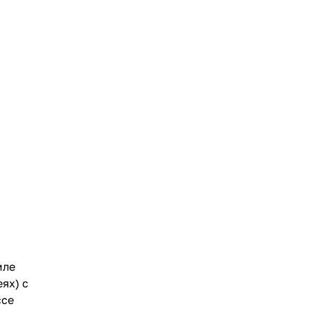
;
мле
ях) с
ссе