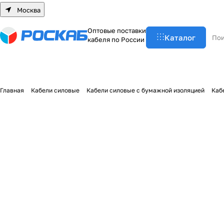
Москва
О
п
т
о
в
ы
е
п
о
с
т
а
в
к
и
Каталог
к
а
б
е
л
я
п
о
Р
о
с
с
и
и
Главная
Кабели силовые
Кабели силовые с бумажной изоляцией
Каб