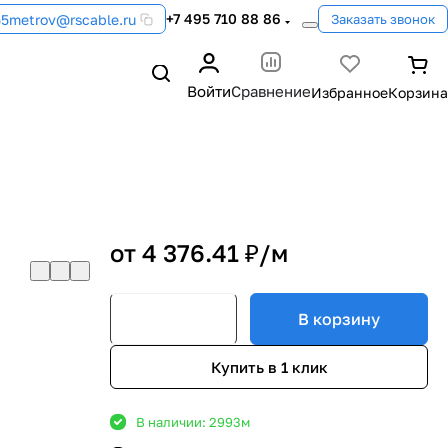
+7 495 710 88 86
55metrov@rscable.ru
Заказать звонок
Войти
Сравнение
от 4 376.41 ₽/
м
В корзину
Купить в 1 клик
В наличии: 2993
м