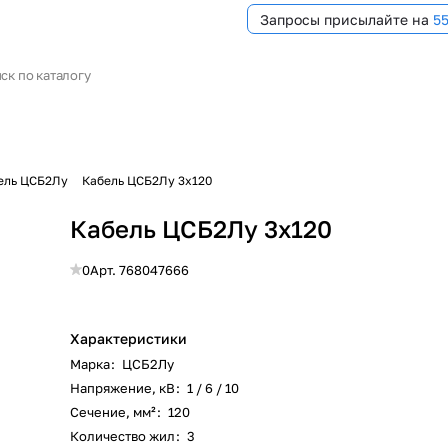
Запросы присылайте на
5
ель ЦСБ2Лу
Кабель ЦСБ2Лу 3х120
Кабель ЦСБ2Лу 3х120
0
Арт.
768047666
Характеристики
Марка
:
ЦСБ2Лу
Напряжение, кВ
:
1 / 6 / 10
Сечение, мм²
:
120
Количество жил
:
3