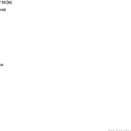
Р МЭК
 не
ли
ВСЕ БРЕНДЫ