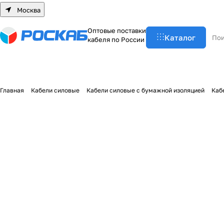
Москва
О
п
т
о
в
ы
е
п
о
с
т
а
в
к
и
Каталог
к
а
б
е
л
я
п
о
Р
о
с
с
и
и
Главная
Кабели силовые
Кабели силовые с бумажной изоляцией
Каб