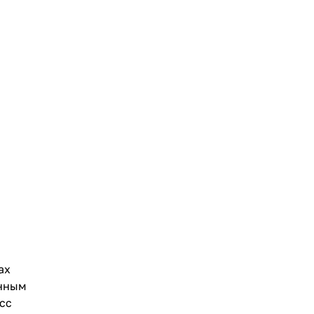
;
ах
онным
сс