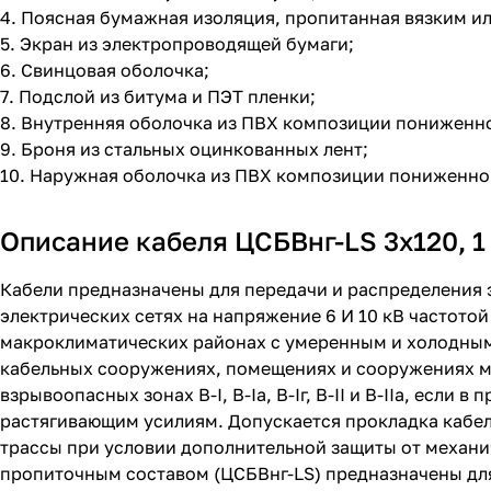
4. Поясная бумажная изоляция, пропитанная вязким 
5. Экран из электропроводящей бумаги;
6. Свинцовая оболочка;
7. Подслой из битума и ПЭТ пленки;
8. Внутренняя оболочка из ПВХ композиции пониженн
9. Броня из стальных оцинкованных лент;
10. Наружная оболочка из ПВХ композиции пониженн
Описание кабеля ЦСБВнг-LS 3х120, 1
Кабели предназначены для передачи и распределения 
электрических сетях на напряжение 6 И 10 кВ частотой
макроклиматических районах с умеренным и холодным
кабельных сооружениях, помещениях и сооружениях м
взрывоопасных зонах В-I, В-Iа, В-Iг, В-II и В-IIа, если
растягивающим усилиям. Допускается прокладка кабелей
трассы при условии дополнительной защиты от механ
пропиточным составом (ЦСБВнг-LS) предназначены для