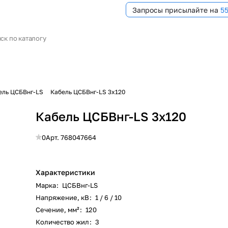
Запросы присылайте на
5
ель ЦСБВнг-LS
Кабель ЦСБВнг-LS 3х120
Кабель ЦСБВнг-LS 3х120
0
Арт.
768047664
Характеристики
Марка
:
ЦСБВнг-LS
Напряжение, кВ
:
1 / 6 / 10
Сечение, мм²
:
120
Количество жил
:
3