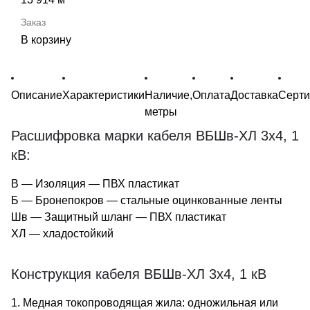
В корзину
Описание
Характеристики
Наличие,
Оплата
Доставка
Серт
метры
Расшифровка марки кабеля ВБШв-ХЛ 3х4, 1
кВ:
В — Изоляция — ПВХ пластикат
Б — Бронепокров — стальные оцинкованные ленты
Шв — Защитный шланг — ПВХ пластикат
ХЛ — хладостойкий
Конструкция кабеля ВБШв-ХЛ 3х4, 1 кВ
1. Медная токопроводящая жила: одножильная или