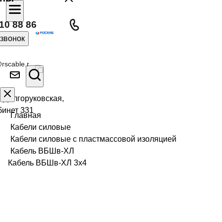
10 88 86
 звонок
rscable.r
л Долгоруковская,
бинет 331
Главная
Кабели силовые
Кабели силовые с пластмассовой изоляцией
Кабель ВБШв-ХЛ
Кабель ВБШв-ХЛ 3х4