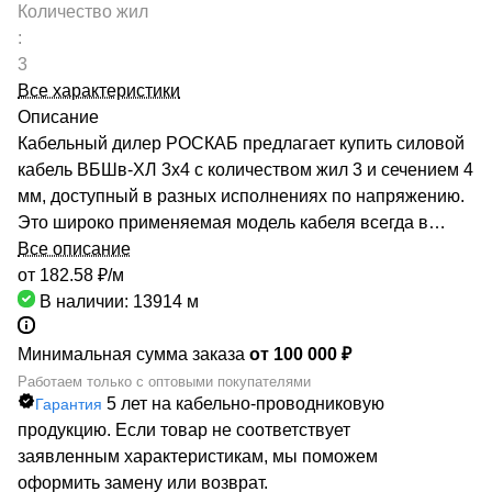
Количество жил
:
3
Все характеристики
Описание
Кабельный дилер РОСКАБ предлагает купить силовой
кабель ВБШв-ХЛ 3х4 с количеством жил 3 и сечением 4
мм, доступный в разных исполнениях по напряжению.
Это широко применяемая модель кабеля всегда в
наличии на складе компании. Мы обеспечим быструю
Все описание
поставку необходимой кабельной продукции любого
от 182.58 ₽/
м
объема. Номенклатура каталога насчитывает более
В наличии: 13914
м
70000 маркоразмеров. Вся продукция имеет
сертификаты соответствия Госстандарта. География
Минимальная сумма заказа
от 100 000 ₽
работы охватывает всю Россию: от Санкт-Петербурга и
Работаем только с оптовыми покупателями
5 лет на кабельно-проводниковую
Гарантия
Москвы до Хабаровска. РОСКАБ сотрудничает с
продукцию. Если товар не соответствует
крупнейшими отечественными производителями
заявленным характеристикам, мы поможем
кабелей, поэтому мы готовы организовать процесс
оформить замену или возврат.
импортозамещения западной продукции. Заказывайте