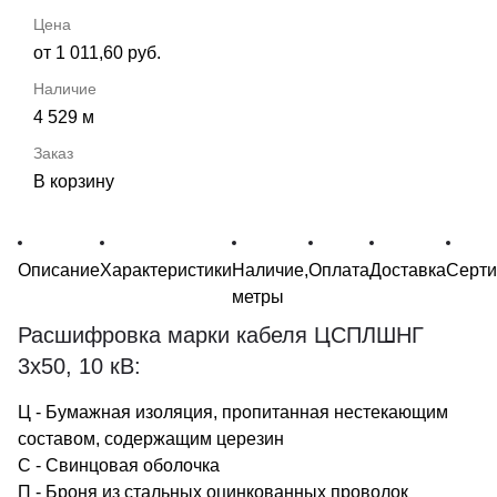
от 1 011,60 руб.
4 529 м
В корзину
Описание
Характеристики
Наличие,
Оплата
Доставка
Серт
метры
Расшифровка марки кабеля ЦСПЛШНГ
3х50, 10 кВ:
Ц - Бумажная изоляция, пропитанная нестекающим
составом, содержащим церезин
С - Свинцовая оболочка
П - Броня из стальных оцинкованных проволок