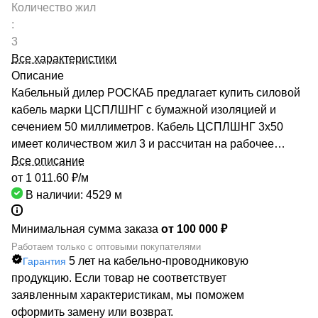
Количество жил
:
3
Все характеристики
Описание
Кабельный дилер РОСКАБ предлагает купить силовой
кабель марки ЦСПЛШНГ с бумажной изоляцией и
сечением 50 миллиметров. Кабель ЦСПЛШНГ 3х50
имеет количеством жил 3 и рассчитан на рабочее
напряжение до 10 киловольт. Качество продукции
Все описание
подтверждено сертификатами производителей и
от 1 011.60 ₽/
м
Госстандарта. Мы гарантируем низкие цены за счет
В наличии: 4529
м
сотрудничества с такими предприятиями, как ОАО
«СЕВКАБЕЛЬ», ОАО «КАМКАБЕЛЬ», ОАО «ЭКЗ».
Минимальная сумма заказа
от 100 000 ₽
Каталог компании насчитывает более 70000
Работаем только с оптовыми покупателями
5 лет на кабельно-проводниковую
Гарантия
маркоразмеров кабельно-проводниковой продукции.
продукцию. Если товар не соответствует
Быстрая доставка кабеля ЦСПЛШНГ 3х50
заявленным характеристикам, мы поможем
обеспечивается большой сетью собственных складов
оформить замену или возврат.
по всей России. РОСКАБ – ваш надежный партнер!