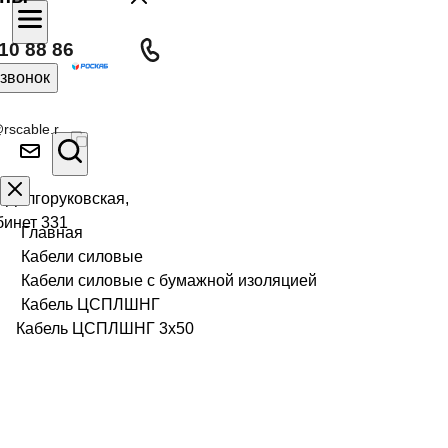
10 88 86
 звонок
rscable.r
л Долгоруковская,
бинет 331
Главная
Кабели силовые
Кабели силовые с бумажной изоляцией
Кабель ЦСПЛШНГ
Кабель ЦСПЛШНГ 3х50