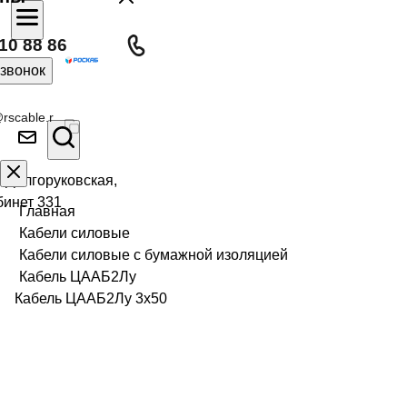
10 88 86
 звонок
rscable.r
л Долгоруковская,
бинет 331
Главная
Кабели силовые
Кабели силовые с бумажной изоляцией
Кабель ЦААБ2Лу
Кабель ЦААБ2Лу 3х50