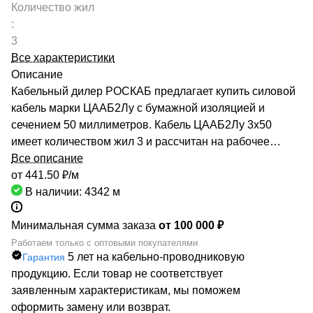
Количество жил
:
3
Все характеристики
Описание
Кабельный дилер РОСКАБ предлагает купить силовой
кабель марки ЦААБ2Лу с бумажной изоляцией и
сечением 50 миллиметров. Кабель ЦААБ2Лу 3х50
имеет количеством жил 3 и рассчитан на рабочее
напряжение до 1 киловольт. Качество продукции
Все описание
подтверждено сертификатами производителей и
от 441.50 ₽/
м
Госстандарта. Мы гарантируем низкие цены за счет
В наличии: 4342
м
сотрудничества с такими предприятиями, как ОАО
«СЕВКАБЕЛЬ», ОАО «КАМКАБЕЛЬ», ОАО «ЭКЗ».
Минимальная сумма заказа
от 100 000 ₽
Каталог компании насчитывает более 70000
Работаем только с оптовыми покупателями
5 лет на кабельно-проводниковую
Гарантия
маркоразмеров кабельно-проводниковой продукции.
продукцию. Если товар не соответствует
Быстрая доставка кабеля ЦААБ2Лу 3х50
заявленным характеристикам, мы поможем
обеспечивается большой сетью собственных складов
оформить замену или возврат.
по всей России. РОСКАБ – ваш надежный партнер!