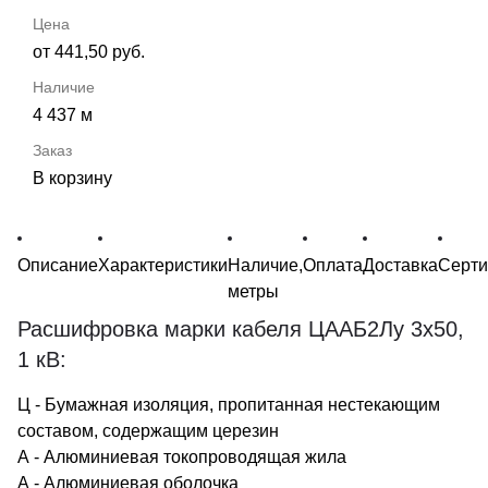
от 441,50 руб.
4 437 м
В корзину
Описание
Характеристики
Наличие,
Оплата
Доставка
Серт
метры
Расшифровка марки кабеля ЦААБ2Лу 3х50,
1 кВ:
Ц - Бумажная изоляция, пропитанная нестекающим
составом, содержащим церезин
А - Алюминиевая токопроводящая жила
А - Алюминиевая оболочка