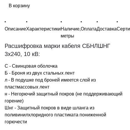
В корзину
Описание
Характеристики
Наличие,
Оплата
Доставка
Серт
метры
Расшифровка марки кабеля СБНЛШНГ
3х240, 10 кВ:
С - Свинцовая оболочка
Б - Броня из двух стальных лент
л - В подушке под броней имеется слой из
пластмассовых лент
н - Негорючий защитный покров (не поддерживающий
горение)
Шнг - Защитный покров в виде шланга из
поливинилхлоридного пластиката пониженной
горючести