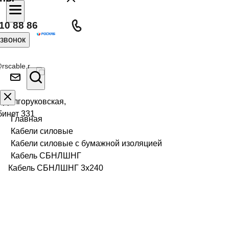
10 88 86
 звонок
rscable.r
л Долгоруковская,
бинет 331
Главная
Кабели силовые
Кабели силовые с бумажной изоляцией
Кабель СБНЛШНГ
Кабель СБНЛШНГ 3х240