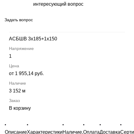
интересующий вопрос
Задать вопрос
АСБШВ 3х185+1х150
1
от 1 955,14 руб.
3 152 м
В корзину
Описание
Характеристики
Наличие,
Оплата
Доставка
Серт