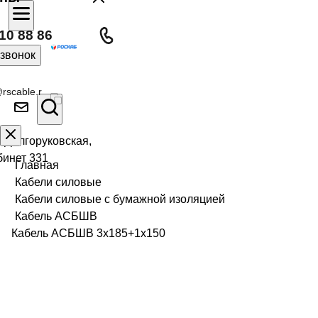
10 88 86
 звонок
rscable.r
л Долгоруковская,
бинет 331
Главная
Кабели силовые
Кабели силовые с бумажной изоляцией
Кабель АСБШВ
Кабель АСБШВ 3х185+1х150