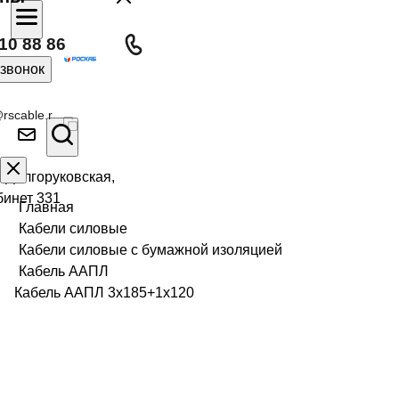
10 88 86
 звонок
rscable.r
л Долгоруковская,
бинет 331
Главная
Кабели силовые
Кабели силовые с бумажной изоляцией
Кабель ААПЛ
Кабель ААПЛ 3х185+1х120